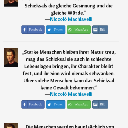
Schicksals die gleiche Gesinnung und die
gleiche Würde.
“
―
Niccolò Machiavelli
Facebook
Twitter
WhatsApp
Bild
„
Starke Menschen bleiben ihrer Natur treu,
mag das Schicksal sie auch in schlechte
Lebenslagen bringen, ihr Charakter bleibt
fest, und ihr Sinn wird niemals schwanken.
Über solche Menschen kann das Schicksal
keine Gewalt bekommen.
“
―
Niccolò Machiavelli
Facebook
Twitter
WhatsApp
Bild
„
Die Menschen werden hauptsächlich von