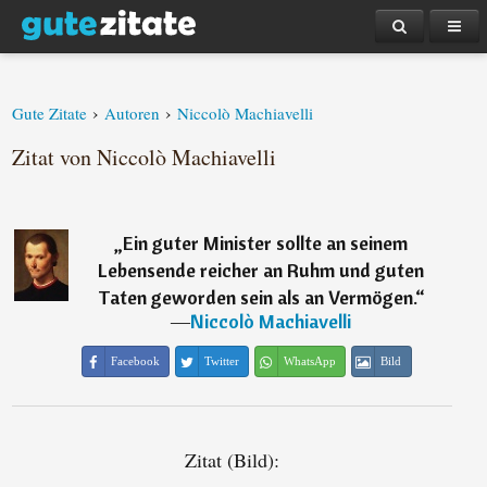
›
›
Gute Zitate
Autoren
Niccolò Machiavelli
Zitat von Niccolò Machiavelli
„
Ein guter Minister sollte an seinem
Lebensende reicher an Ruhm und guten
Taten geworden sein als an Vermögen.
“
―
Niccolò Machiavelli
Facebook
Twitter
WhatsApp
Bild
Zitat (Bild):