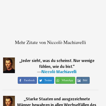
Mehr Zitate von Niccolò Machiavelli
„
Jeder sieht, was du scheinst. Nur wenige
fühlen, wie du bist.
“
―
Niccolò Machiavelli
Facebook
Twitter
WhatsApp
Bild
„
Starke Staaten und ausgezeichnete
Männer bewahren in allen Wechselfällen des