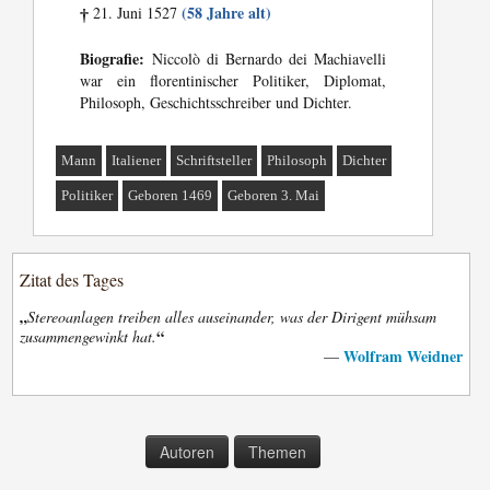
(58 Jahre alt)
21. Juni 1527
†
Biografie:
Niccolò di Bernardo dei Machiavelli
war ein florentinischer Politiker, Diplomat,
Philosoph, Geschichtsschreiber und Dichter.
Mann
Italiener
Schriftsteller
Philosoph
Dichter
Politiker
Geboren 1469
Geboren 3. Mai
Zitat des Tages
„
Stereoanlagen treiben alles auseinander, was der Dirigent mühsam
“
zusammengewinkt hat.
Wolfram Weidner
—
Autoren
Themen