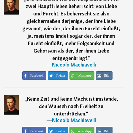
zwei Haupttrieben beherrscht: von Liebe
und Furcht. Es beherrscht sie also
gleichermaßen derjenige, der ihre Liebe
gewinnt, wie der, der ihnen Furcht einflößt;
ja, meistens findet sogar der, der ihnen
Furcht einflößt, mehr Folgsamkeit und
Gehorsam als der, der ihnen Liebe
entgegenbringt.
“
―
Niccolò Machiavelli
Facebook
Twitter
WhatsApp
Bild
„
Keine Zeit und keine Macht ist imstande,
den Wunsch nach Freiheit zu
unterdrücken.
“
―
Niccolò Machiavelli
Facebook
Twitter
WhatsApp
Bild