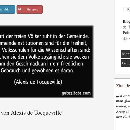
16
†
tumblr
Pinterest
Biog
de T
Poli
der 
Man
Gebo
Zitat d
„
Ist es 
man glau
leiden, 
Krieg fü
 von Alexis de Tocqueville
den Fort