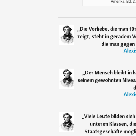
Amerika, Bd. 2,
„
Die Vorliebe, die man f
zeigt, steht in geradem V
die man gegen 
―
Alexi
„
Der Mensch bleibt in k
seinem gewohnten Niveau.
d
―
Alexi
„
Viele Leute bilden sic
unteren Klassen, di
Staatsgeschäfte möglic