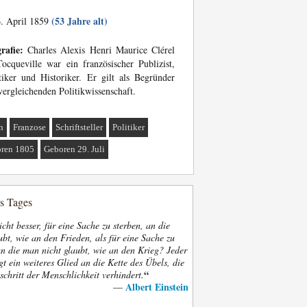
(53 Jahre alt)
. April 1859
rafie:
Charles Alexis Henri Maurice Clérel
ocqueville war ein französischer Publizist,
tiker und Historiker. Er gilt als Begründer
vergleichenden Politikwissenschaft.
n
Franzose
Schriftsteller
Politiker
ren 1805
Geboren 29. Juli
es Tages
nicht besser, für eine Sache zu sterben, an die
bt, wie an den Frieden, als für eine Sache zu
an die man nicht glaubt, wie an den Krieg? Jeder
gt ein weiteres Glied an die Kette des Übels, die
“
schritt der Menschlichkeit verhindert.
Albert Einstein
—