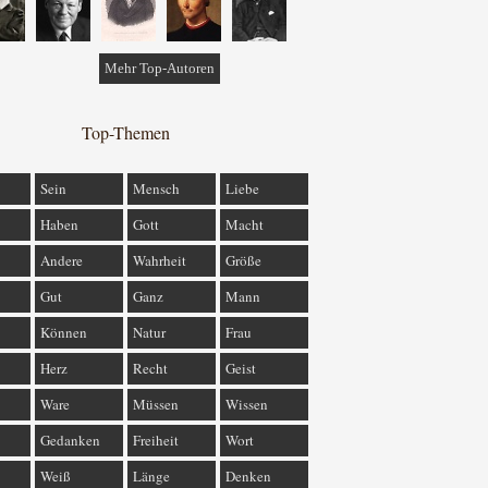
Mehr Top-Autoren
Top-Themen
Sein
Mensch
Liebe
Haben
Gott
Macht
Andere
Wahrheit
Größe
Gut
Ganz
Mann
Können
Natur
Frau
Herz
Recht
Geist
Ware
Müssen
Wissen
Gedanken
Freiheit
Wort
Weiß
Länge
Denken