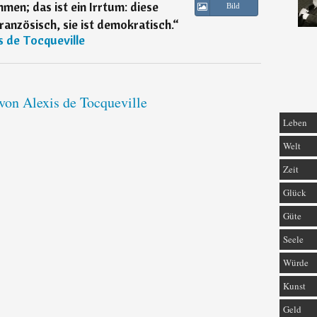
en; das ist ein Irrtum: diese
Bild
anzösisch, sie ist demokratisch.
“
s de Tocqueville
 von Alexis de Tocqueville
Leben
Welt
Zeit
Glück
Güte
Seele
Würde
Kunst
Geld