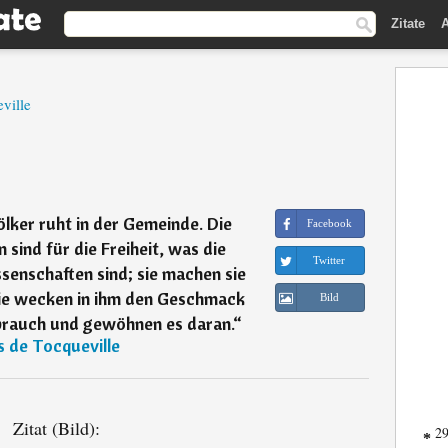
Zitate
A
ville
Völker ruht in der Gemeinde. Die
Facebook
sind für die Freiheit, was die
Twitter
senschaften sind; sie machen sie
sie wecken in ihm den Geschmack
Bild
ebrauch und gewöhnen es daran.
“
s de Tocqueville
Zitat (Bild):
29
*