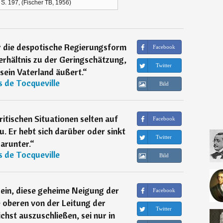
 S. 197, (Fischer TB, 1956)
ür die despotische Regierungsform
Facebook
erhältnis zu der Geringschätzung,
Twitter
sein Vaterland äußert.
“
s de Tocqueville
Bild
ritischen Situationen selten auf
Facebook
 Er hebt sich darüber oder sinkt
Twitter
arunter.
“
s de Tocqueville
Bild
h ein, diese geheime Neigung der
Facebook
e oberen von der Leitung der
Twitter
hst auszuschließen, sei nur in