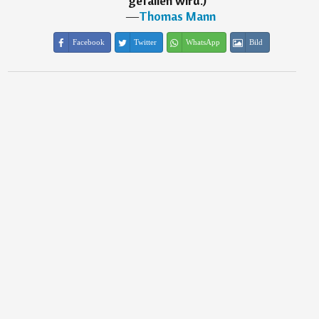
gefallen wird.)
“
―
Thomas Mann
Facebook
Twitter
WhatsApp
Bild