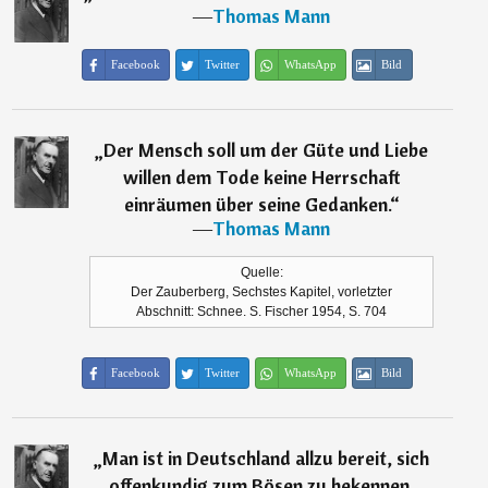
―
Thomas Mann
Facebook
Twitter
WhatsApp
Bild
„
Der Mensch soll um der Güte und Liebe
willen dem Tode keine Herrschaft
einräumen über seine Gedanken.
“
―
Thomas Mann
Quelle:
Der Zauberberg, Sechstes Kapitel, vorletzter
Abschnitt: Schnee. S. Fischer 1954, S. 704
Facebook
Twitter
WhatsApp
Bild
„
Man ist in Deutschland allzu bereit, sich
offenkundig zum Bösen zu bekennen,