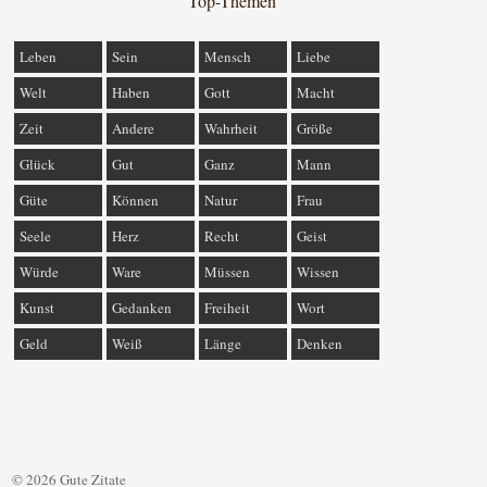
Top-Themen
Leben
Sein
Mensch
Liebe
Welt
Haben
Gott
Macht
Zeit
Andere
Wahrheit
Größe
Glück
Gut
Ganz
Mann
Güte
Können
Natur
Frau
Seele
Herz
Recht
Geist
Würde
Ware
Müssen
Wissen
Kunst
Gedanken
Freiheit
Wort
Geld
Weiß
Länge
Denken
© 2026 Gute Zitate