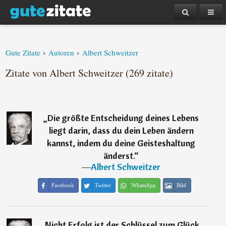
›
›
Gute Zitate
Autoren
Albert Schweitzer
Zitate von Albert Schweitzer (269 zitate)
„
Die größte Entscheidung deines Lebens
liegt darin, dass du dein Leben ändern
kannst, indem du deine Geisteshaltung
änderst.
“
―
Albert Schweitzer
Facebook
Twitter
WhatsApp
Bild
„
Nicht Erfolg ist der Schlüssel zum Glück,