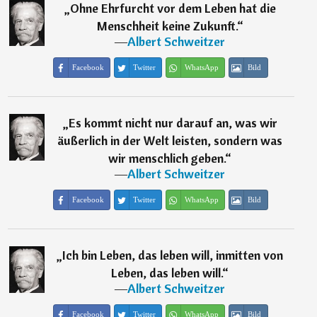
„
Ohne Ehrfurcht vor dem Leben hat die
Menschheit keine Zukunft.
“
―
Albert Schweitzer
Facebook
Twitter
WhatsApp
Bild
„
Es kommt nicht nur darauf an, was wir
äußerlich in der Welt leisten, sondern was
wir menschlich geben.
“
―
Albert Schweitzer
Facebook
Twitter
WhatsApp
Bild
„
Ich bin Leben, das leben will, inmitten von
Leben, das leben will.
“
―
Albert Schweitzer
Facebook
Twitter
WhatsApp
Bild