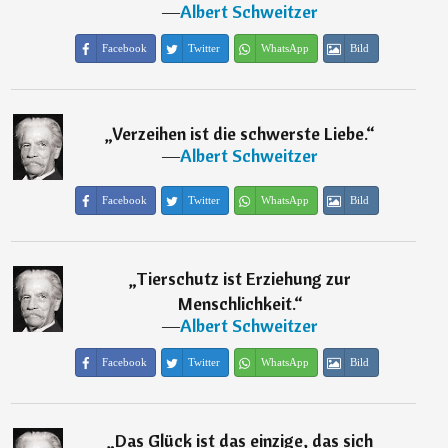
―
Albert Schweitzer
Facebook
Twitter
WhatsApp
Bild
„
Verzeihen ist die schwerste Liebe.
“
―
Albert Schweitzer
Facebook
Twitter
WhatsApp
Bild
„
Tierschutz ist Erziehung zur
Menschlichkeit.
“
―
Albert Schweitzer
Facebook
Twitter
WhatsApp
Bild
„
Das Glück ist das einzige, das sich