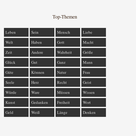
Top-Themen
Leben
Sein
Mensch
Liebe
Welt
Haben
Gott
Macht
Zeit
Andere
Wahrheit
Größe
Glück
Gut
Ganz
Mann
Güte
Können
Natur
Frau
Seele
Herz
Recht
Geist
Würde
Ware
Müssen
Wissen
Kunst
Gedanken
Freiheit
Wort
Geld
Weiß
Länge
Denken