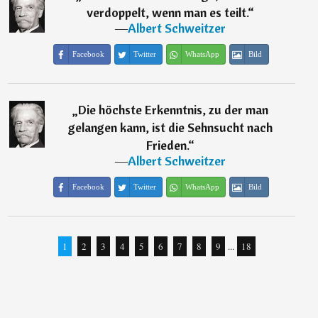
verdoppelt, wenn man es teilt.
“
―
Albert Schweitzer
Facebook
Twitter
WhatsApp
Bild
„
Die höchste Erkenntnis, zu der man
gelangen kann, ist die Sehnsucht nach
Frieden.
“
―
Albert Schweitzer
Facebook
Twitter
WhatsApp
Bild
1
2
3
4
5
6
7
8
9
...
18