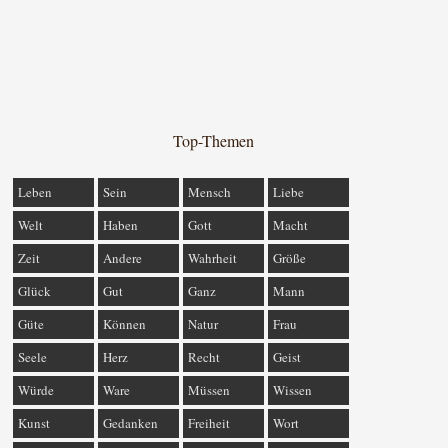
Top-Themen
Leben
Sein
Mensch
Liebe
Welt
Haben
Gott
Macht
Zeit
Andere
Wahrheit
Größe
Glück
Gut
Ganz
Mann
Güte
Können
Natur
Frau
Seele
Herz
Recht
Geist
Würde
Ware
Müssen
Wissen
Kunst
Gedanken
Freiheit
Wort