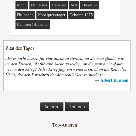
Mann
Deutscher
Franzose
Arzt
Theologe
Philosoph
Nobelpreisträger
Geboren 1875
Geboren 14. Januar
Zitat des Tages
„
Ist es nicht besser, für eine Sache zu sterben, an die man glaubt, wie
an den Frieden, als für eine Sache zu leiden, an die man nicht glaubt,
wie an den Krieg? Jeder Krieg fügt ein weiteres Glied an die Kette des
“
Übels, die den Fortschritt der Menschlichkeit verhindert.
Albert Einstein
—
Autoren
Themen
Top-Autoren