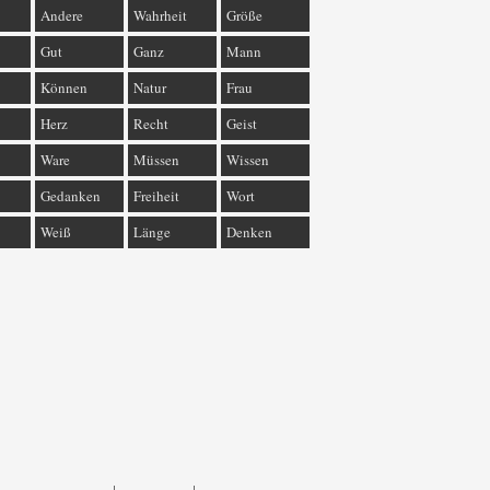
Andere
Wahrheit
Größe
Gut
Ganz
Mann
Können
Natur
Frau
Herz
Recht
Geist
Ware
Müssen
Wissen
Gedanken
Freiheit
Wort
Weiß
Länge
Denken