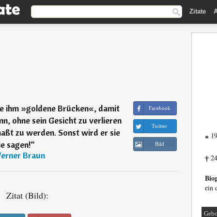
Zitate
A
ue ihm »goldene Brücken«, damit
Facebook
n, ohne sein Gesicht zu verlieren
Twitter
aßt zu werden. Sonst wird er sie
19
*
ie sagen!
“
Bild
erner Braun
24
†
Biog
ein 
Zitat (Bild):
Gebo