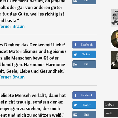
hert sich nicht darum, ob jemand
Bild
hält oder gar von anderen guter
tut das Gute, weil es richtig ist
nd basta.
“
erner Braun
es Denken: das Denken mit Liebe!
Facebook
ndet Materialismus und Egoismus
Twitter
as alle Menschen bewußt oder
 benötigen: Harmonie. Harmonie
Bild
it, Seele, Liebe und Gesundheit.
“
erner Braun
eliebte Mensch verläßt, dann hat
Facebook
Sei nicht traurig, sondern denke:
Leben
Twitter
 denjenigen zu suchen, der mich
Welt
dient und mich zu schätzen weiß.
“
Bild