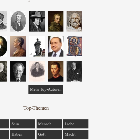
Mehr Top-Autoren
Top-Themen
Sein
Mensch
Liebe
Haben
Gott
Macht