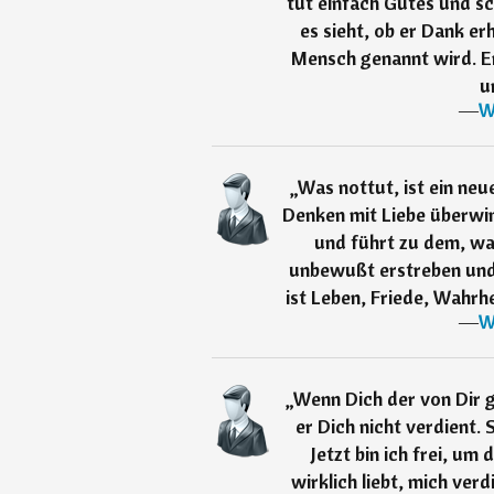
tut einfach Gutes und sc
es sieht, ob er Dank er
Mensch genannt wird. Er 
u
―
W
„
Was nottut, ist ein neu
Denken mit Liebe überwi
und führt zu dem, w
unbewußt erstreben und
ist Leben, Friede, Wahrhe
―
W
„
Wenn Dich der von Dir g
er Dich nicht verdient. 
Jetzt bin ich frei, um
wirklich liebt, mich ver