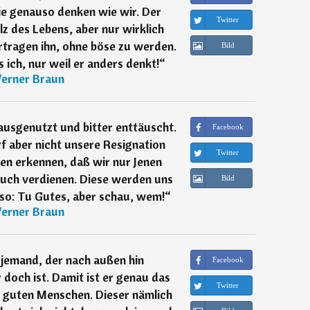
e genauso denken wie wir. Der
Twitter
z des Lebens, aber nur wirklich
rtragen ihn, ohne böse zu werden.
Bild
ich, nur weil er anders denkt!
“
erner Braun
ausgenutzt und bitter enttäuscht.
Facebook
f aber nicht unsere Resignation
Twitter
en erkennen, daß wir nur Jenen
 auch verdienen. Diese werden uns
Bild
lso: Tu Gutes, aber schau, wem!
“
erner Braun
 jemand, der nach außen hin
Facebook
 doch ist. Damit ist er genau das
Twitter
t guten Menschen. Dieser nämlich