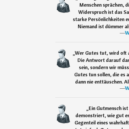
Menschen sprächen, di
Widerspruch ist das Sal
starke Persönlichkeiten e
Niemand ist dümmer als 
―
W
„
Wer Gutes tut, wird oft 
Die Antwort darauf dar
sein, sondern wir müss
Gutes tun sollen, die es
dann nie enttäuschen. A
―
W
„
Ein Gutmensch ist
demonstriert, wie gut er
Gegenteil eines wahrhaf