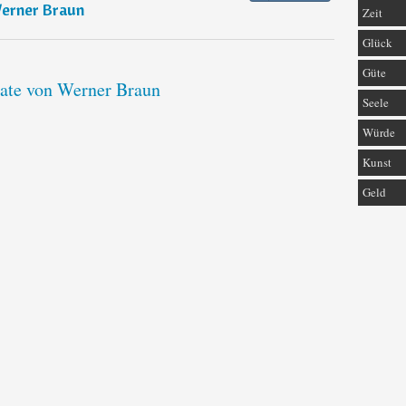
erner Braun
Zeit
Glück
Güte
tate von Werner Braun
Seele
Würde
Kunst
Geld