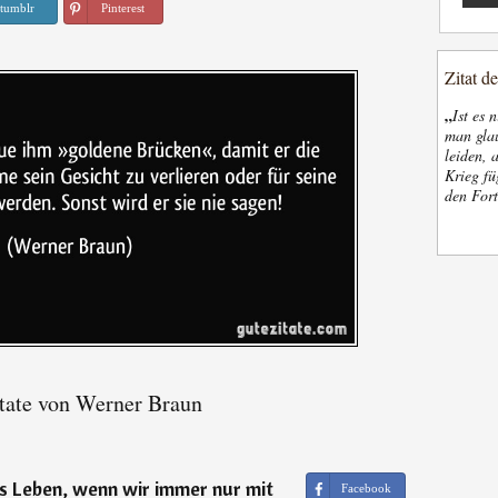
tumblr
Pinterest
Zitat d
„
Ist es 
man glau
leiden, 
Krieg fü
den Fort
tate von Werner Braun
s Leben, wenn wir immer nur mit
Facebook