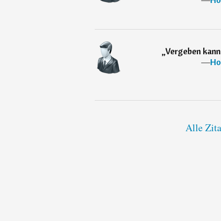
„
Vergeben kann 
―
Ho
Alle Zit