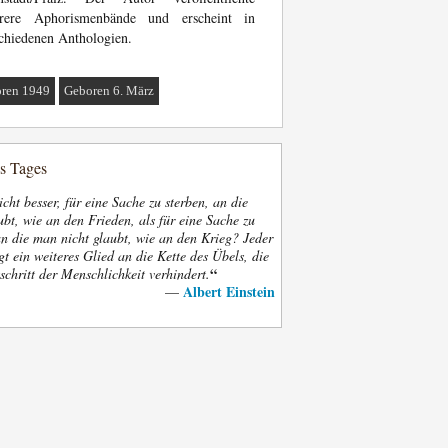
rere Aphorismenbände und erscheint in
chiedenen Anthologien.
ren 1949
Geboren 6. März
es Tages
nicht besser, für eine Sache zu sterben, an die
bt, wie an den Frieden, als für eine Sache zu
an die man nicht glaubt, wie an den Krieg? Jeder
gt ein weiteres Glied an die Kette des Übels, die
“
schritt der Menschlichkeit verhindert.
Albert Einstein
—