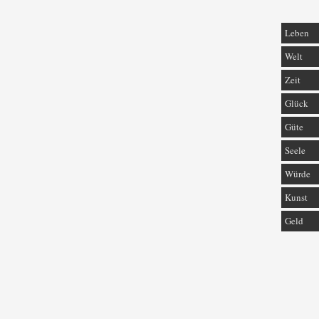
Leben
Welt
Zeit
Glück
Güte
Seele
Würde
Kunst
Geld