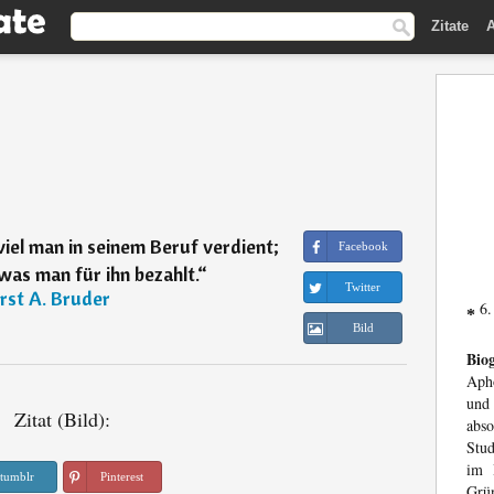
Zitate
A
eviel man in seinem Beruf verdient;
Facebook
 was man für ihn bezahlt.
“
Twitter
rst A. Bruder
6.
*
Bild
Biog
Aph
und
Zitat (Bild):
abso
Stud
im 
tumblr
Pinterest
Grü