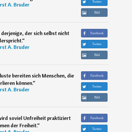
Twitter
rst A. Bruder
Bild
derjenige, der sich selbst nicht
Facebook
erspricht.
“
Twitter
rst A. Bruder
Bild
luste bereiten sich Menschen, die
Facebook
rlieren können.
“
Twitter
rst A. Bruder
Bild
d soviel Unfreiheit praktiziert
Facebook
men der Freiheit.
“
Twitter
rst A. Bruder