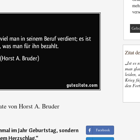
meh
vers
Gebo
Zitat d
„
Ist es 
man glau
leiden, 
Krieg fü
den Fort
ate von Horst A. Bruder
nmal im Jahr Geburtstag, sondern
Facebook
dem Herzschlag.
“