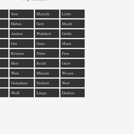
Sein
Mensch
Liebe
Haben
Gott
Macht
Andere
Wahrheit
Größe
Gut
Ganz
Mann
Können
Natur
Frau
Herz
Recht
Geist
Ware
Müssen
Wissen
Gedanken
Freiheit
Wort
Weiß
Länge
Denken