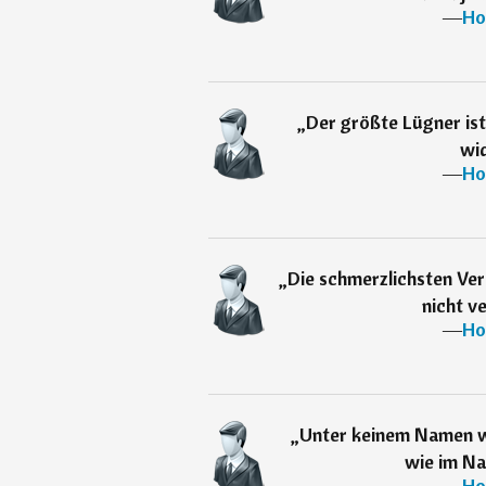
―
Ho
„
Der größte Lügner ist 
wid
―
Ho
„
Die schmerzlichsten Ver
nicht ve
―
Ho
„
Unter keinem Namen wir
wie im Na
―
Ho