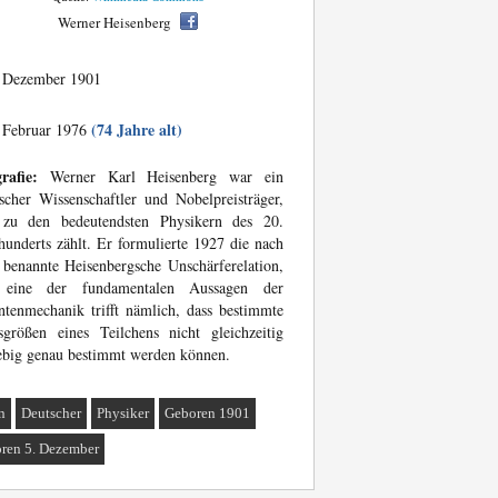
Werner Heisenberg
 Dezember 1901
(74 Jahre alt)
 Februar 1976
rafie:
Werner Karl Heisenberg war ein
scher Wissenschaftler und Nobelpreisträger,
 zu den bedeutendsten Physikern des 20.
hunderts zählt. Er formulierte 1927 die nach
benannte Heisenbergsche Unschärferelation,
 eine der fundamentalen Aussagen der
tenmechanik trifft nämlich, dass bestimmte
größen eines Teilchens nicht gleichzeitig
ebig genau bestimmt werden können.
n
Deutscher
Physiker
Geboren 1901
ren 5. Dezember