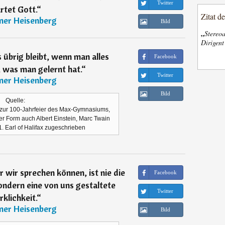
Twitter
rtet Gott.
“
Zitat d
ner Heisenberg
Bild
„
Stereoa
Dirigen
s übrig bleibt, wenn man alles
Facebook
 was man gelernt hat.
“
Twitter
ner Heisenberg
Bild
Quelle:
 zur 100-Jahrfeier des Max-Gymnasiums,
er Form auch Albert Einstein, Marc Twain
 Earl of Halifax zugeschrieben
r wir sprechen können, ist nie die
Facebook
sondern eine von uns gestaltete
Twitter
rklichkeit.
“
ner Heisenberg
Bild