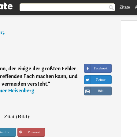
Zitate
A
erg
nn, der einige der größten Fehler
Facebook
treffenden Fach machen kann, und
Twitter
u vermeiden versteht.
“
ner Heisenberg
Bild
Zitat (Bild):
tumblr
Pinterest