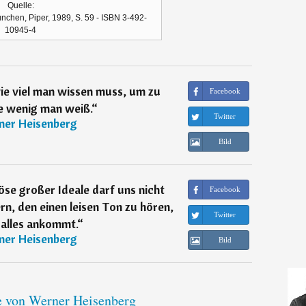
Quelle:
nchen, Piper, 1989, S. 59 - ISBN 3-492-
10945-4
ie viel man wissen muss, um zu
Facebook
e wenig man weiß.
“
Twitter
ner Heisenberg
Bild
se großer Ideale darf uns nicht
Facebook
rn, den einen leisen Ton zu hören,
Twitter
 alles ankommt.
“
ner Heisenberg
Bild
te von Werner Heisenberg