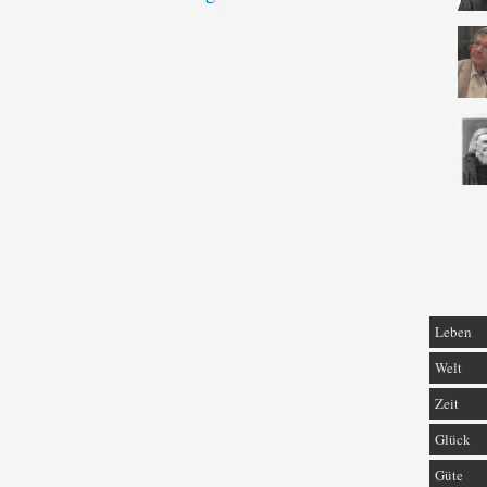
Leben
Welt
Zeit
Glück
Güte