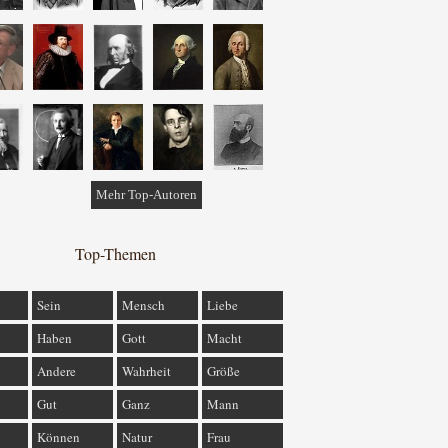
Mehr Top-Autoren
Top-Themen
Sein
Mensch
Liebe
Haben
Gott
Macht
Andere
Wahrheit
Größe
Gut
Ganz
Mann
Können
Natur
Frau