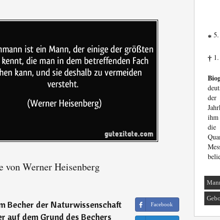
5.
*
1.
†
Biog
deut
der
Jahr
ihm 
die
Quan
Mess
beli
e von Werner Heisenberg
Man
Gebo
em Becher der Naturwissenschaft
Facebook
ber auf dem Grund des Bechers