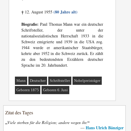
*
(80 Jahre alt)
12. August 1955
†
Biografie:
Paul Thomas Mann war ein deutscher
Schriftsteller, der unter der
nationalsozialistischen Herrschaft 1933 in die
Schweiz emigrierte und 1939 in die USA zog.
1944 wurde er amerikanischer Staatsbürger,
kehrte aber 1952 in die Schweiz zurück. Er zählt
zu den bedeutendsten Erzählern deutscher
Sprache im 20. Jahrhundert.
Mann
Deutscher
Schriftsteller
Nobelpreisträger
Geboren 1875
Geboren 6. Juni
Zitat des Tages
„
“
Viele sterben für die Religion; andere wegen ihr.
Hans Ulrich Bänziger
—