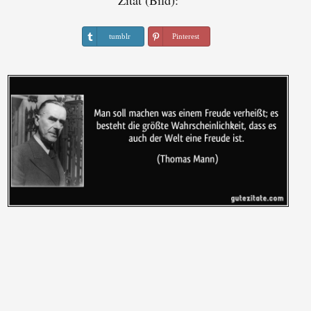
Zitat (Bild):
tumblr
Pinterest