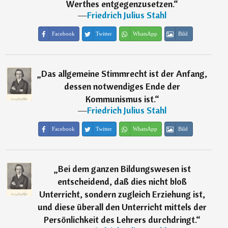
Werthes entgegenzusetzen.
“
―
Friedrich Julius Stahl
Facebook
Twitter
WhatsApp
Bild
„
Das allgemeine Stimmrecht ist der Anfang,
dessen notwendiges Ende der
Kommunismus ist.
“
―
Friedrich Julius Stahl
Facebook
Twitter
WhatsApp
Bild
„
Bei dem ganzen Bildungswesen ist
entscheidend, daß dies nicht bloß
Unterricht, sondern zugleich Erziehung ist,
und diese überall den Unterricht mittels der
Persönlichkeit des Lehrers durchdringt.
“