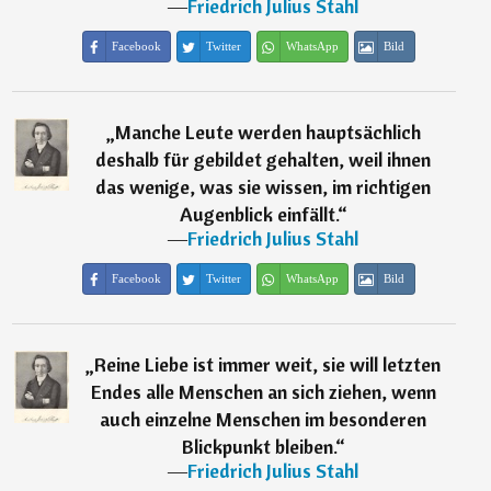
―
Friedrich Julius Stahl
Facebook
Twitter
WhatsApp
Bild
„
Manche Leute werden hauptsächlich
deshalb für gebildet gehalten, weil ihnen
das wenige, was sie wissen, im richtigen
Augenblick einfällt.
“
―
Friedrich Julius Stahl
Facebook
Twitter
WhatsApp
Bild
„
Reine Liebe ist immer weit, sie will letzten
Endes alle Menschen an sich ziehen, wenn
auch einzelne Menschen im besonderen
Blickpunkt bleiben.
“
―
Friedrich Julius Stahl