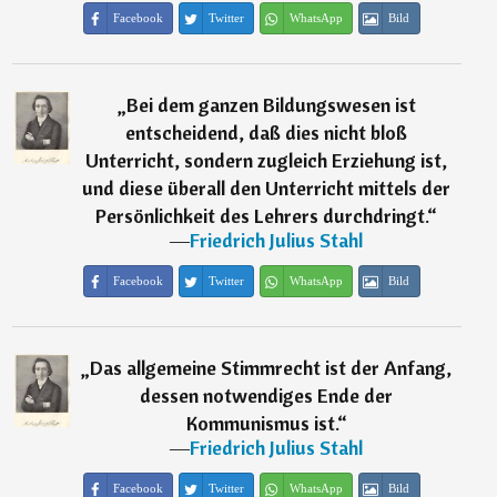
Facebook
Twitter
WhatsApp
Bild
„
Bei dem ganzen Bildungswesen ist
entscheidend, daß dies nicht bloß
Unterricht, sondern zugleich Erziehung ist,
und diese überall den Unterricht mittels der
Persönlichkeit des Lehrers durchdringt.
“
―
Friedrich Julius Stahl
Facebook
Twitter
WhatsApp
Bild
„
Das allgemeine Stimmrecht ist der Anfang,
dessen notwendiges Ende der
Kommunismus ist.
“
―
Friedrich Julius Stahl
Facebook
Twitter
WhatsApp
Bild