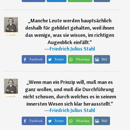
„
Manche Leute werden hauptsächlich
deshalb für gebildet gehalten, weil ihnen
das wenige, was sie wissen, im richtigen
Augenblick einfällt.
“
―
Friedrich Julius Stahl
Facebook
Twitter
WhatsApp
Bild
„
Wenn man ein Prinzip will, muß man es
ganz wollen, und muß die Durchführung
nicht scheuen, durch welches es in seinem
innersten Wesen sich klar herausstellt.
“
―
Friedrich Julius Stahl
Facebook
Twitter
WhatsApp
Bild