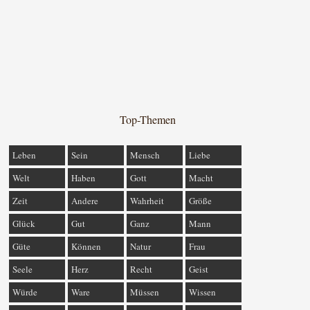
Top-Themen
Leben
Sein
Mensch
Liebe
Welt
Haben
Gott
Macht
Zeit
Andere
Wahrheit
Größe
Glück
Gut
Ganz
Mann
Güte
Können
Natur
Frau
Seele
Herz
Recht
Geist
Würde
Ware
Müssen
Wissen