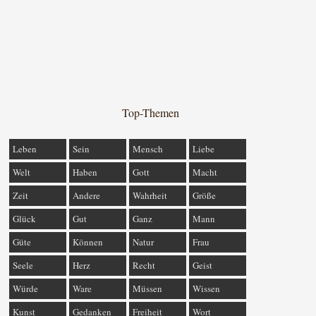
Top-Themen
Leben
Sein
Mensch
Liebe
Welt
Haben
Gott
Macht
Zeit
Andere
Wahrheit
Größe
Glück
Gut
Ganz
Mann
Güte
Können
Natur
Frau
Seele
Herz
Recht
Geist
Würde
Ware
Müssen
Wissen
Kunst
Gedanken
Freiheit
Wort