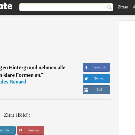
Zitate
A
igen Hintergrund nehmen alle
Facebook
n klare Formen an.
“
Twitter
ules Renard
Bild
Zitat (Bild):
tumblr
Pinterest