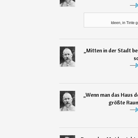
―
J
Ideen, in Tinte
„
Mitten in der Stadt b
s
―
J
„
Wenn man das Haus de
größte Raum
―
J