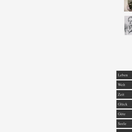
Leben
Welt
Zeit
Glück
Güte
Seele