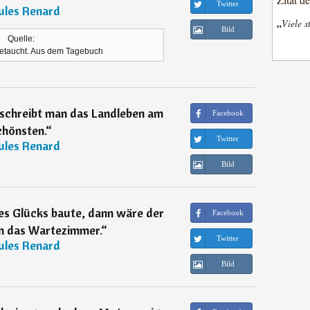
Twitter
ules Renard
„
Viele s
Bild
Quelle:
 getaucht. Aus dem Tagebuch
eschreibt man das Landleben am
Facebook
chönsten.
“
Twitter
ules Renard
Bild
s Glücks baute, dann wäre der
Facebook
 das Wartezimmer.
“
Twitter
ules Renard
Bild