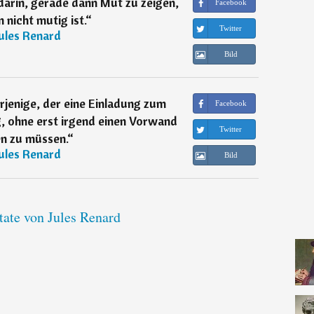
arin, gerade dann Mut zu zeigen,
Facebook
nicht mutig ist.
“
Twitter
ules Renard
Bild
derjenige, der eine Einladung zum
Facebook
, ohne erst irgend einen Vorwand
Twitter
n zu müssen.
“
ules Renard
Bild
tate von Jules Renard