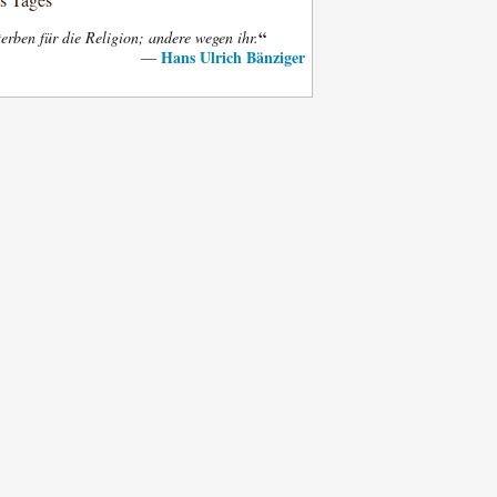
“
terben für die Religion; andere wegen ihr.
Hans Ulrich Bänziger
—