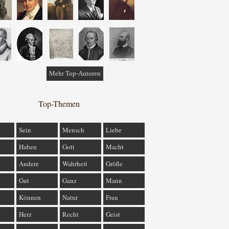
Mehr Top-Autoren
Top-Themen
Sein
Mensch
Liebe
Haben
Gott
Macht
Andere
Wahrheit
Größe
Gut
Ganz
Mann
Können
Natur
Frau
Herz
Recht
Geist