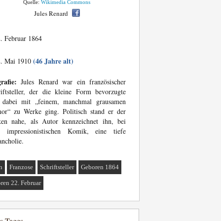
Quelle:
Wikimedia Commons
Jules Renard
. Februar 1864
(46 Jahre alt)
. Mai 1910
rafie:
Jules Renard war ein französischer
iftsteller, der die kleine Form bevorzugte
 dabei mit „feinem, manchmal grausamen
or“ zu Werke ging. Politisch stand er der
ken nahe, als Autor kennzeichnet ihn, bei
er impressionistischen Komik, eine tiefe
ncholie.
n
Franzose
Schriftsteller
Geboren 1864
ren 22. Februar
es Tages