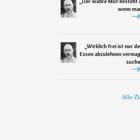
„
Der wahre Mut besteht d
wenn man 
―
J
„
Wirklich frei ist nur 
Essen abzulehnen vermag
suche
―
J
Alle Zi