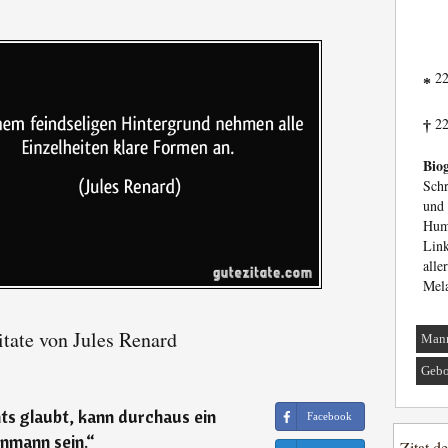
22
*
22
†
Biog
Schr
und
Hum
Lin
all
Mela
tate von Jules Renard
Man
Gebo
ts glaubt, kann durchaus ein
Facebook
nmann sein.
“
Zitat d