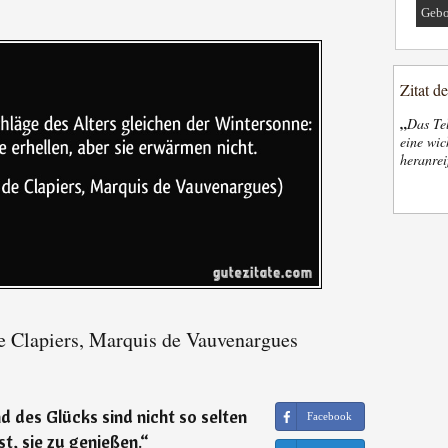
Gebo
Zitat d
„
Das Tel
eine wic
heranrei
e Clapiers, Marquis de Vauvenargues
 des Glücks sind nicht so selten
Facebook
t, sie zu genießen.
“