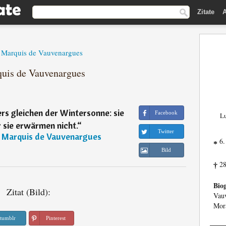
Zitate
A
, Marquis de Vauvenargues
quis de Vauvenargues
rs gleichen der Wintersonne: sie
Facebook
Lu
r sie erwärmen nicht.
“
Twitter
, Marquis de Vauvenargues
6.
*
Bild
28
†
Biog
Zitat (Bild):
Vauv
Mora
tumblr
Pinterest