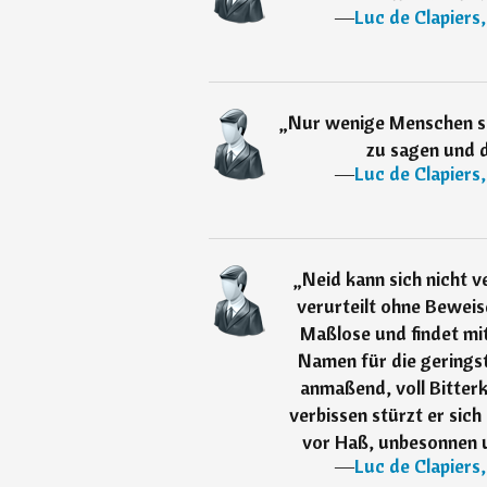
―
Luc de Clapiers
„
Nur wenige Menschen si
zu sagen und d
―
Luc de Clapiers
„
Neid kann sich nicht v
verurteilt ohne Beweise
Maßlose und findet mit
Namen für die geringst
anmaßend, voll Bitter
verbissen stürzt er sich
vor Haß, unbesonnen u
―
Luc de Clapiers