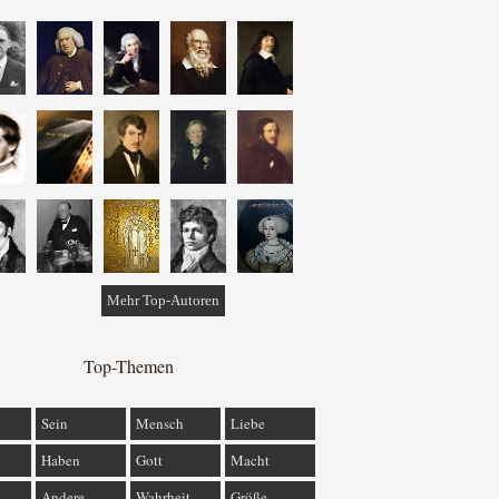
Mehr Top-Autoren
Top-Themen
Sein
Mensch
Liebe
Haben
Gott
Macht
Andere
Wahrheit
Größe