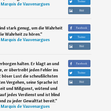
Twitter
, Marquis de Vauvenargues
Bild
nd stark genug, um die Wahrheit
Facebook
ie Wahrheit zu hören.
“
Twitter
, Marquis de Vauvenargues
Bild
erborgen halten. Er klagt an und
Facebook
, er übertreibt jeden Fehler ins
Twitter
 böser Lust die scheußlichsten
en Vergehen, seine Sprache ist
Bild
keit und Mißgunst, wütend und
 auf jedes Verdienst und ist blind
nd zu jeder Gewalttat bereit.
“
, Marquis de Vauvenargues