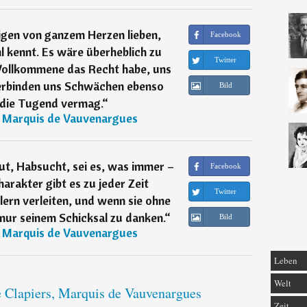
igen von ganzem Herzen lieben,
Facebook
 kennt. Es wäre überheblich zu
Twitter
 Vollkommene das Recht habe, uns
verbinden uns Schwächen ebenso
Bild
s die Tugend vermag.
“
, Marquis de Vauvenargues
ut, Habsucht, sei es, was immer –
Facebook
arakter gibt es zu jeder Zeit
Twitter
lern verleiten, und wenn sie ohne
 nur seinem Schicksal zu danken.
“
Bild
, Marquis de Vauvenargues
Leben
Welt
e Clapiers, Marquis de Vauvenargues
Zeit