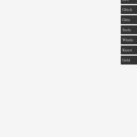
Glück
Güte
Seele
Würde
Kunst
Geld