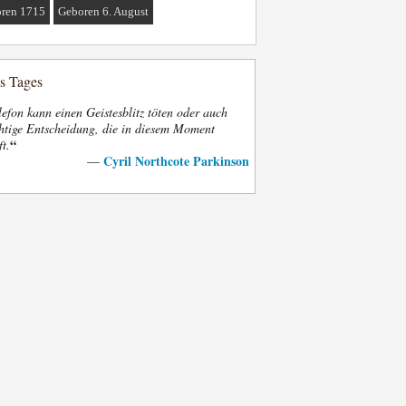
ren 1715
Geboren 6. August
es Tages
efon kann einen Geistesblitz töten oder auch
htige Entscheidung, die in diesem Moment
“
ft.
Cyril Northcote Parkinson
—