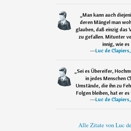
„
Man kann auch diejen
deren Mängel man wohl
glauben, daß einzig das
zu gefallen. Mitunter 
innig, wie e
―
Luc de Clapiers
„
Sei es Übereifer, Hochm
in jedes Menschen Ch
Umstände, die ihn zu Feh
Folgen bleiben, hat er es
―
Luc de Clapiers
Alle Zitate von Luc d