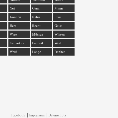
Gut
Ganz
Mann
Können
Natur
Frau
Herz
Recht
Geist
Ware
Müssen
Wissen
Gedanken
Freiheit
Wort
Weiß
Länge
Denken
Facebook
Impressum
Datenschutz