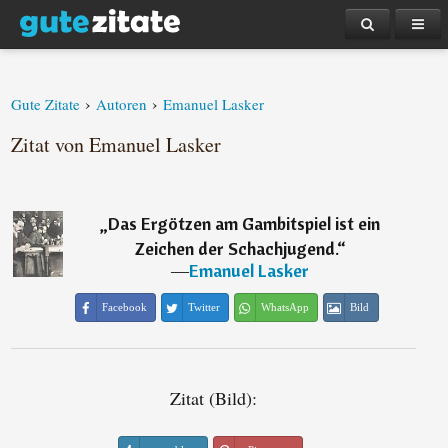
›
›
Gute Zitate
Autoren
Emanuel Lasker
Zitat von Emanuel Lasker
„
Das Ergötzen am Gambitspiel ist ein
Zeichen der Schachjugend.
“
―
Emanuel Lasker
Facebook
Twitter
WhatsApp
Bild
Zitat (Bild):