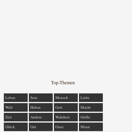
Top-Themen
Leben
Sein
Mensch
Liebe
Welt
Haben
Gott
Macht
Zeit
Andere
Wahrheit
Größe
Glück
Gut
Ganz
Mann