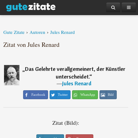
›
›
Gute Zitate
Autoren
Jules Renard
Zitat von Jules Renard
„
Das Gelehrte verallgemeinert, der Künstler
unterscheidet.
“
―
Jules Renard
Facebook
Twitter
WhatsApp
Bild
Zitat (Bild):