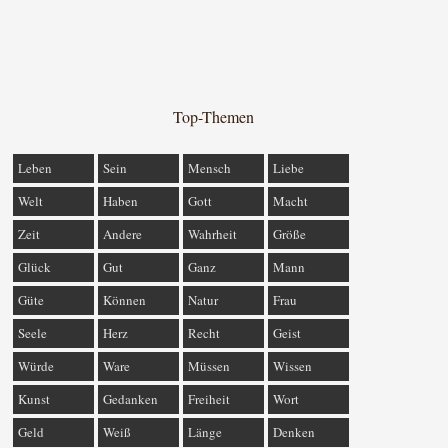
Top-Themen
Leben
Sein
Mensch
Liebe
Welt
Haben
Gott
Macht
Zeit
Andere
Wahrheit
Größe
Glück
Gut
Ganz
Mann
Güte
Können
Natur
Frau
Seele
Herz
Recht
Geist
Würde
Ware
Müssen
Wissen
Kunst
Gedanken
Freiheit
Wort
Geld
Weiß
Länge
Denken