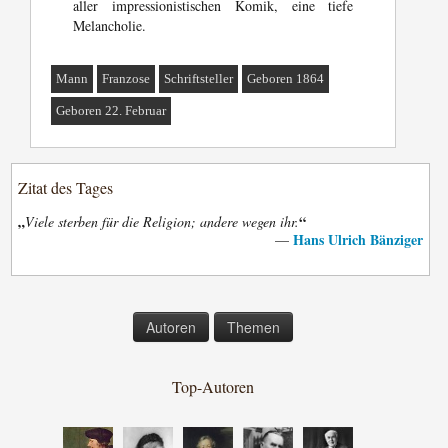
aller impressionistischen Komik, eine tiefe
Melancholie.
Mann
Franzose
Schriftsteller
Geboren 1864
Geboren 22. Februar
Zitat des Tages
„
“
Viele sterben für die Religion; andere wegen ihr.
Hans Ulrich Bänziger
—
Autoren
Themen
Top-Autoren