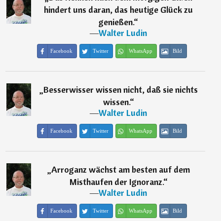
hindert uns daran, das heutige Glück zu
genießen.
“
―
Walter Ludin
Facebook
Twitter
WhatsApp
Bild
„
Besserwisser wissen nicht, daß sie nichts
wissen.
“
―
Walter Ludin
Facebook
Twitter
WhatsApp
Bild
„
Arroganz wächst am besten auf dem
Misthaufen der Ignoranz.
“
―
Walter Ludin
Facebook
Twitter
WhatsApp
Bild