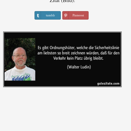
Zitat (Bild):
tumblr
Pinterest