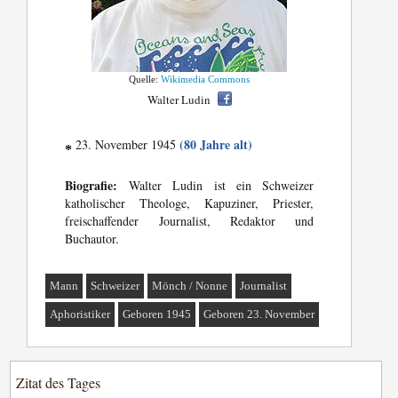
Quelle:
Wikimedia Commons
Walter Ludin
(80 Jahre alt)
23. November 1945
*
Biografie:
Walter Ludin ist ein Schweizer
katholischer Theologe, Kapuziner, Priester,
freischaffender Journalist, Redaktor und
Buchautor.
Mann
Schweizer
Mönch / Nonne
Journalist
Aphoristiker
Geboren 1945
Geboren 23. November
Zitat des Tages