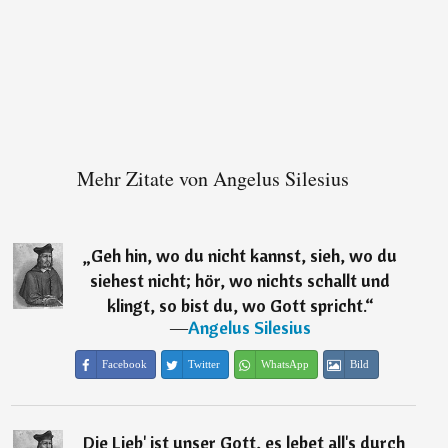
Mehr Zitate von Angelus Silesius
„
Geh hin, wo du nicht kannst, sieh, wo du
siehest nicht; hör, wo nichts schallt und
klingt, so bist du, wo Gott spricht.
“
―
Angelus Silesius
Facebook
Twitter
WhatsApp
Bild
„
Die Lieb' ist unser Gott, es lebet all's durch