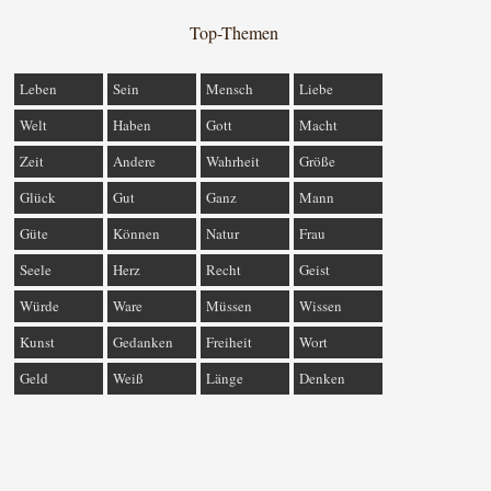
Top-Themen
Leben
Sein
Mensch
Liebe
Welt
Haben
Gott
Macht
Zeit
Andere
Wahrheit
Größe
Glück
Gut
Ganz
Mann
Güte
Können
Natur
Frau
Seele
Herz
Recht
Geist
Würde
Ware
Müssen
Wissen
Kunst
Gedanken
Freiheit
Wort
Geld
Weiß
Länge
Denken