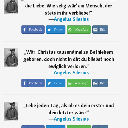
die Liebe: Wie selig wär' ein Mensch, der
stets in ihr verbliebe!
“
―
Angelus Silesius
Facebook
Twitter
WhatsApp
Bild
„
Wär' Christus tausendmal zu Bethlehem
geboren, doch nicht in dir: du bliebst noch
ewiglich verloren.
“
―
Angelus Silesius
Facebook
Twitter
WhatsApp
Bild
„
Lebe jeden Tag, als ob es dein erster und
dein letzter wäre.
“
―
Angelus Silesius