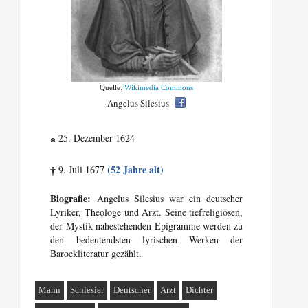
Quelle:
Wikimedia Commons
Angelus Silesius
25. Dezember 1624
*
(52 Jahre alt)
9. Juli 1677
†
Biografie:
Angelus Silesius war ein deutscher
Lyriker, Theologe und Arzt. Seine tiefreligiösen,
der Mystik nahestehenden Epigramme werden zu
den bedeutendsten lyrischen Werken der
Barockliteratur gezählt.
Mann
Schlesier
Deutscher
Arzt
Dichter