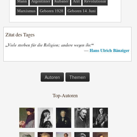
Mann
Argentinier
Kubaner
Arzt
Revolutionär
Marxismus
Geboren 1928
Geboren 14. Juni
Zitat des Tages
„
“
Viele sterben für die Religion; andere wegen ihr.
Hans Ulrich Bänziger
—
Autoren
Themen
Top-Autoren