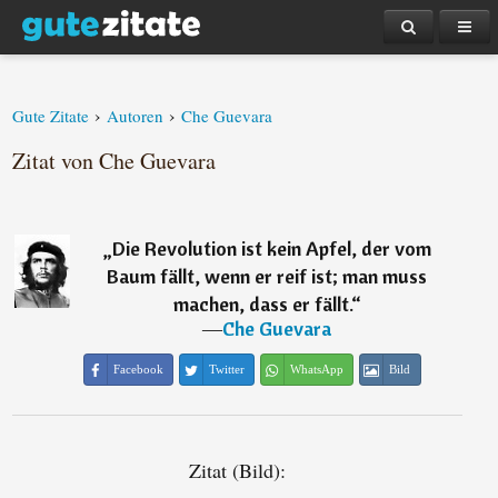
›
›
Gute Zitate
Autoren
Che Guevara
Zitat von Che Guevara
„
Die Revolution ist kein Apfel, der vom
Baum fällt, wenn er reif ist; man muss
machen, dass er fällt.
“
―
Che Guevara
Facebook
Twitter
WhatsApp
Bild
Zitat (Bild):