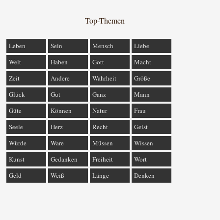
Top-Themen
Leben
Sein
Mensch
Liebe
Welt
Haben
Gott
Macht
Zeit
Andere
Wahrheit
Größe
Glück
Gut
Ganz
Mann
Güte
Können
Natur
Frau
Seele
Herz
Recht
Geist
Würde
Ware
Müssen
Wissen
Kunst
Gedanken
Freiheit
Wort
Geld
Weiß
Länge
Denken