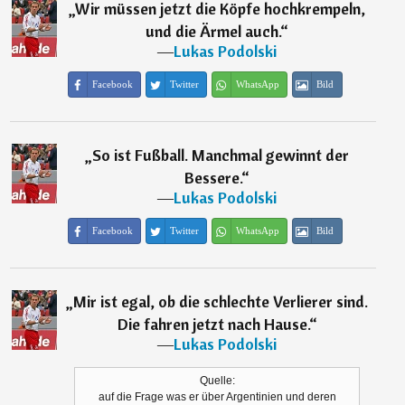
„
Wir müssen jetzt die Köpfe hochkrempeln,
und die Ärmel auch.
“
―
Lukas Podolski
Facebook
Twitter
WhatsApp
Bild
„
So ist Fußball. Manchmal gewinnt der
Bessere.
“
―
Lukas Podolski
Facebook
Twitter
WhatsApp
Bild
„
Mir ist egal, ob die schlechte Verlierer sind.
Die fahren jetzt nach Hause.
“
―
Lukas Podolski
Quelle:
auf die Frage was er über Argentinien und deren