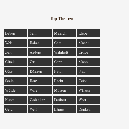
Top-Themen
Leben
Sein
Mensch
Liebe
Welt
Haben
Gott
Macht
Zeit
Andere
Wahrheit
Größe
Glück
Gut
Ganz
Mann
Güte
Können
Natur
Frau
Seele
Herz
Recht
Geist
Würde
Ware
Müssen
Wissen
Kunst
Gedanken
Freiheit
Wort
Geld
Weiß
Länge
Denken