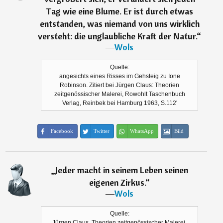
Tag wie eine Blume. Er ist durch etwas
entstanden, was niemand von uns wirklich
versteht: die unglaubliche Kraft der Natur.
“
―
Wols
Quelle:
angesichts eines Risses im Gehsteig zu Ione
Robinson. Zitiert bei Jürgen Claus: Theorien
zeitgenössischer Malerei, Rowohlt Taschenbuch
Verlag, Reinbek bei Hamburg 1963, S.112'
Facebook
Twitter
WhatsApp
Bild
„
Jeder macht in seinem Leben seinen
eigenen Zirkus.
“
―
Wols
Quelle:
Jürgen Claus, Theorien zeitgenössischer Malerei,