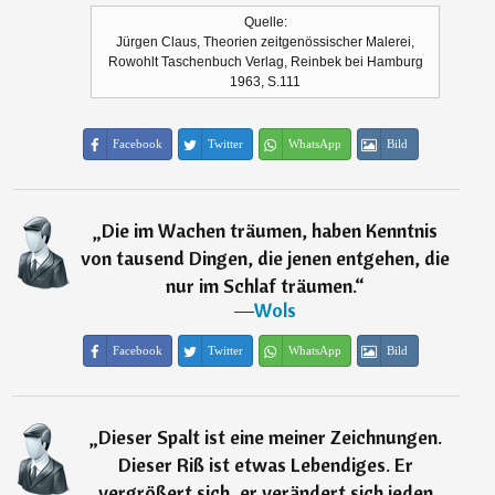
Quelle:
Jürgen Claus, Theorien zeitgenössischer Malerei,
Rowohlt Taschenbuch Verlag, Reinbek bei Hamburg
1963, S.111
Facebook
Twitter
WhatsApp
Bild
„
Die im Wachen träumen, haben Kenntnis
von tausend Dingen, die jenen entgehen, die
nur im Schlaf träumen.
“
―
Wols
Facebook
Twitter
WhatsApp
Bild
„
Dieser Spalt ist eine meiner Zeichnungen.
Dieser Riß ist etwas Lebendiges. Er
vergrößert sich, er verändert sich jeden