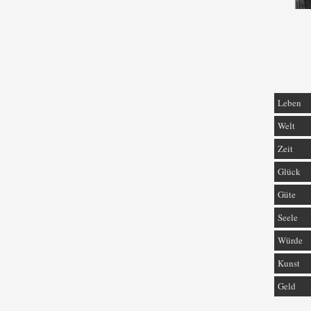
Leben
Welt
Zeit
Glück
Güte
Seele
Würde
Kunst
Geld