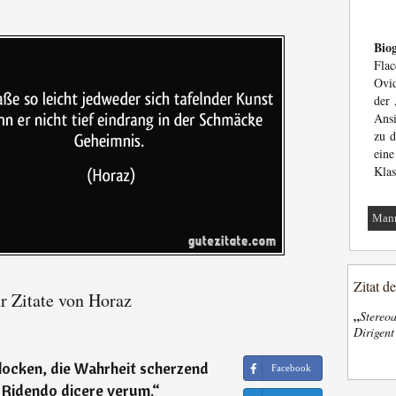
Biog
Flac
Ovid
der 
Ansi
zu d
ein
Klas
Man
Zitat d
 Zitate von Horaz
„
Stereoa
Dirigen
locken, die Wahrheit scherzend
Facebook
 Ridendo dicere verum.
“