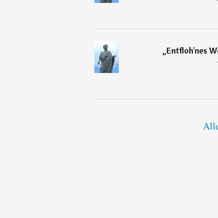
„
Entfloh'nes W
All