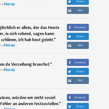
Twitter
―
Horaz
Bild
lücklich er allein, der das Heute
Facebook
er, in sich ruhend, sagen kann:
Twitter
schlimm, ich hab heut gelebt.
“
―
Horaz
Bild
Facebook
enn du Verzeihung brauchst.
“
―
Horaz
Twitter
Bild
wären, würden wir nicht soviel
Facebook
Fehler an anderen festzustellen.
“
Twitter
―
Horaz