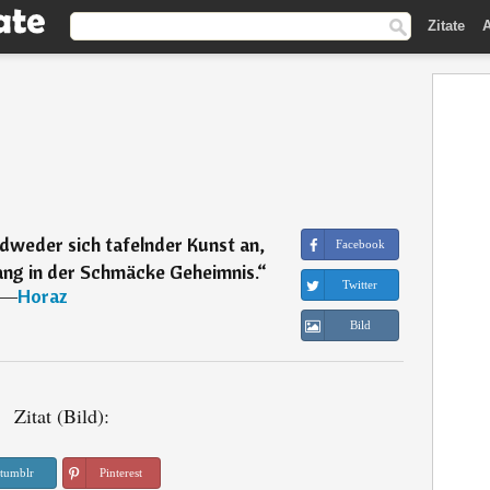
Zitate
A
edweder sich tafelnder Kunst an,
Facebook
rang in der Schmäcke Geheimnis.
“
Twitter
―
Horaz
Bild
Zitat (Bild):
tumblr
Pinterest