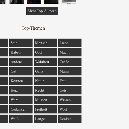
Mehr Top-Autoren
Top-Themen
Sein
Mensch
Liebe
Haben
Gott
Macht
Andere
Wahrheit
Größe
Gut
Ganz
Mann
Können
Natur
Frau
Herz
Recht
Geist
Ware
Müssen
Wissen
Gedanken
Freiheit
Wort
Weiß
Länge
Denken