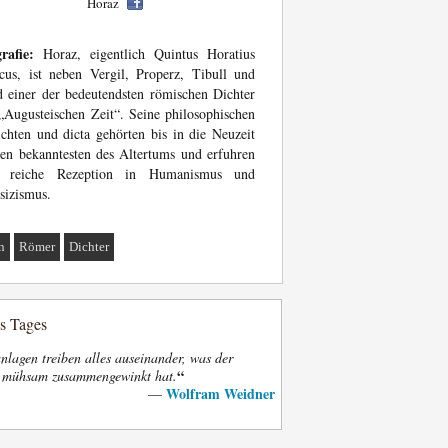
Horaz
rafie:
Horaz, eigentlich Quintus Horatius
cus, ist neben Vergil, Properz, Tibull und
 einer der bedeutendsten römischen Dichter
„Augusteischen Zeit“. Seine philosophischen
chten und dicta gehörten bis in die Neuzeit
en bekanntesten des Altertums und erfuhren
e reiche Rezeption in Humanismus und
sizismus.
n
Römer
Dichter
es Tages
nlagen treiben alles auseinander, was der
“
t mühsam zusammengewinkt hat.
Wolfram Weidner
—