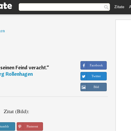
Zitate
A
gen
Facebook
 seinen Feind veracht.
“
rg Rollenhagen
Twitter
Bild
Zitat (Bild):
tumblr
Pinterest