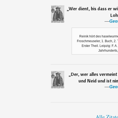
„
Wer dient, bis dass er 
Loh
―
Geo
Reinik hört des haselwurme
Froschmeuseler, 1. Buch, 2. 
Erster Theil. Leipzig: F. 
Jahrhunderts, 
„
Der, wer alles vermeint
und Neid und ist ni
―
Geo
Alle Zita