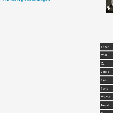
Leben
Welt
Zeit
Glück
Güte
Seele
Würde
Kunst