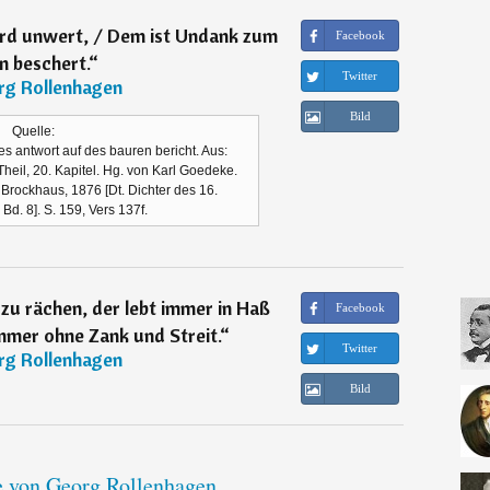
wird unwert, / Dem ist Undank zum
Facebook
n beschert.
“
Twitter
rg Rollenhagen
Bild
Quelle:
s antwort auf des bauren bericht. Aus:
Theil, 20. Kapitel. Hg. von Karl Goedeke.
A. Brockhaus, 1876 [Dt. Dichter des 16.
Bd. 8]. S. 159, Vers 137f.
 zu rächen, der lebt immer in Haß
Facebook
mmer ohne Zank und Streit.
“
Twitter
rg Rollenhagen
Bild
te von Georg Rollenhagen