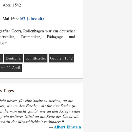
. April 1542
(67 Jahre alt)
. Mai 1609
rafie:
Georg Rollenhagen war ein deutscher
riftsteller, Dramatiker, Pädagoge und
iger.
n
Deutscher
Schriftsteller
Geboren 1542
ren 22. April
es Tages
nicht besser, für eine Sache zu sterben, an die
bt, wie an den Frieden, als für eine Sache zu
an die man nicht glaubt, wie an den Krieg? Jeder
gt ein weiteres Glied an die Kette des Übels, die
“
schritt der Menschlichkeit verhindert.
Albert Einstein
—