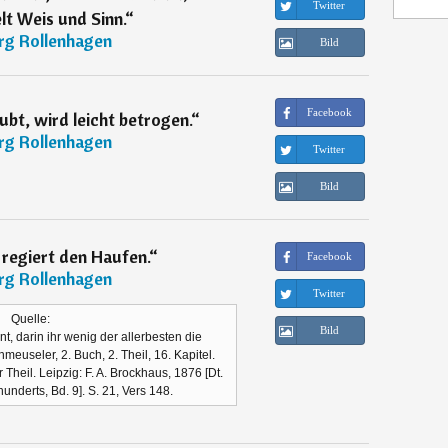
Twitter
lt Weis und Sinn.
“
rg Rollenhagen
Bild
Facebook
ubt, wird leicht betrogen.
“
rg Rollenhagen
Twitter
Bild
regiert den Haufen.
“
Facebook
rg Rollenhagen
Twitter
Quelle:
Bild
t, darin ihr wenig der allerbesten die
euseler, 2. Buch, 2. Theil, 16. Kapitel.
Theil. Leipzig: F. A. Brockhaus, 1876 [Dt.
underts, Bd. 9]. S. 21, Vers 148.