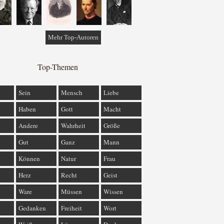
Mehr Top-Autoren
Top-Themen
Sein
Mensch
Liebe
Haben
Gott
Macht
Andere
Wahrheit
Größe
Gut
Ganz
Mann
Können
Natur
Frau
Herz
Recht
Geist
Ware
Müssen
Wissen
Gedanken
Freiheit
Wort