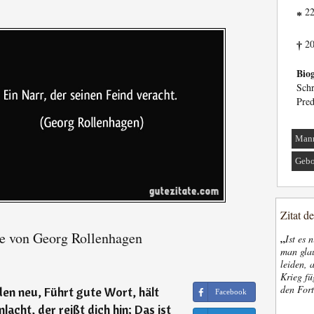
22
*
20
†
Biog
Sch
Pred
Man
Gebo
Zitat d
e von Georg Rollenhagen
„
Ist es 
man glau
leiden, 
Krieg fü
den Fort
en neu, Führt gute Wort, hält
Facebook
lacht, der reißt dich hin; Das ist