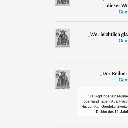
dieser We
―
Geo
„
Wer leichtlich gla
―
Geo
„
Der Redner 
―
Geo
Graukopf lobet ein regimen
oberhand haben. Aus: Froschm
Hg. von Karl Goedeke. Zweiter 
Dichter des 16. Jahrh