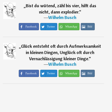
„
Bist du wütend, zähl bis vier, hilft das
nicht, dann explodier.
“
―
Wilhelm Busch
Facebook
Twitter
WhatsApp
Bild
„
Glück entsteht oft durch Aufmerksamkeit
in kleinen Dingen, Unglück oft durch
Vernachlässigung kleiner Dinge.
“
―
Wilhelm Busch
Facebook
Twitter
WhatsApp
Bild