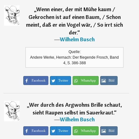
„
Wenn einer, der mit Mühe kaum /
Gekrochen ist auf einen Baum, / Schon
meint, daß er ein Vogel wär, / So irrt sich
der.
“
―
Wilhelm Busch
Quelle:
Andere Werke, Hernach: Der fliegende Frosch, Band
4, S. 386-388
Facebook
Twitter
WhatsApp
Bild
„
Wer durch des Argwohns Brille schaut,
sieht Raupen selbst im Sauerkraut.
“
―
Wilhelm Busch
Facebook
Twitter
WhatsApp
Bild