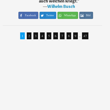
auch welchen kriegt.
“
―
Wilhelm Busch
Facebook
Twitter
WhatsApp
Bild
1
2
3
4
5
6
7
8
9
...
47