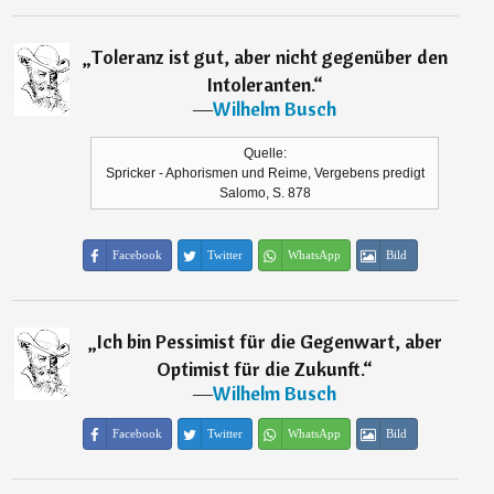
„
Toleranz ist gut, aber nicht gegenüber den
Intoleranten.
“
―
Wilhelm Busch
Quelle:
Spricker - Aphorismen und Reime, Vergebens predigt
Salomo, S. 878
Facebook
Twitter
WhatsApp
Bild
„
Ich bin Pessimist für die Gegenwart, aber
Optimist für die Zukunft.
“
―
Wilhelm Busch
Facebook
Twitter
WhatsApp
Bild