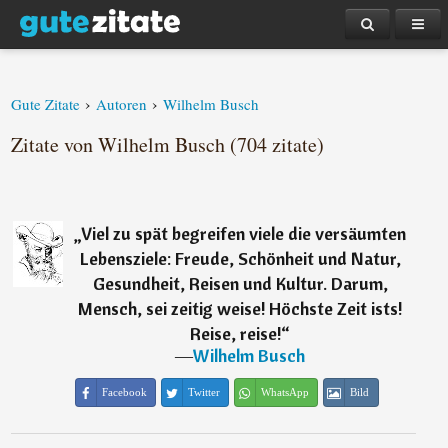
›
›
Gute Zitate
Autoren
Wilhelm Busch
Zitate von Wilhelm Busch (704 zitate)
„
Viel zu spät begreifen viele die versäumten
Lebensziele: Freude, Schönheit und Natur,
Gesundheit, Reisen und Kultur. Darum,
Mensch, sei zeitig weise! Höchste Zeit ists!
Reise, reise!
“
―
Wilhelm Busch
Facebook
Twitter
WhatsApp
Bild