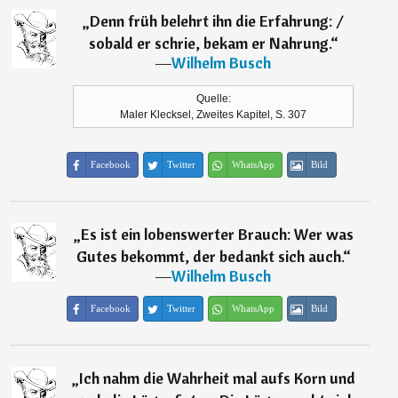
„
Denn früh belehrt ihn die Erfahrung: /
sobald er schrie, bekam er Nahrung.
“
―
Wilhelm Busch
Quelle:
Maler Klecksel, Zweites Kapitel, S. 307
Facebook
Twitter
WhatsApp
Bild
„
Es ist ein lobenswerter Brauch: Wer was
Gutes bekommt, der bedankt sich auch.
“
―
Wilhelm Busch
Facebook
Twitter
WhatsApp
Bild
„
Ich nahm die Wahrheit mal aufs Korn und