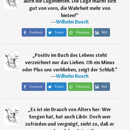
auch die Lügenfinten. Die Lüge macht sich
gut von vorn, die Wahrheit mehr von
hinten!
“
―
Wilhelm Busch
Facebook
Twitter
WhatsApp
Bild
„
Positiv im Buch des Lebens steht
verzeichnet nur das Lieben. Ob ein Minus
oder Plus uns verblieben, zeigt der Schluß.
“
―
Wilhelm Busch
Facebook
Twitter
WhatsApp
Bild
„
Es ist ein Brauch von Alters her: Wer
Sorgen hat, hat auch Likör. Doch wer
zufrieden und vergnügt, sieht zu, daß er