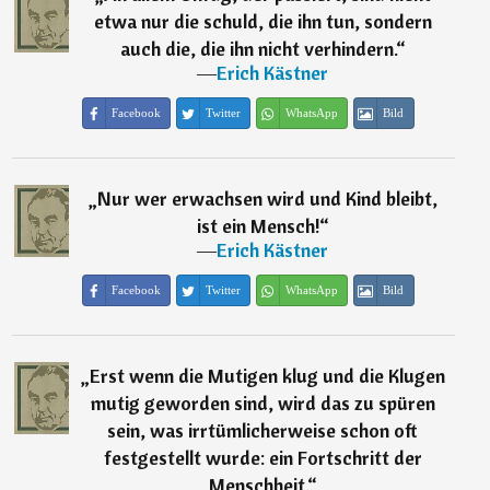
etwa nur die schuld, die ihn tun, sondern
auch die, die ihn nicht verhindern.
“
―
Erich Kästner
Facebook
Twitter
WhatsApp
Bild
„
Nur wer erwachsen wird und Kind bleibt,
ist ein Mensch!
“
―
Erich Kästner
Facebook
Twitter
WhatsApp
Bild
„
Erst wenn die Mutigen klug und die Klugen
mutig geworden sind, wird das zu spüren
sein, was irrtümlicherweise schon oft
festgestellt wurde: ein Fortschritt der
Menschheit.
“