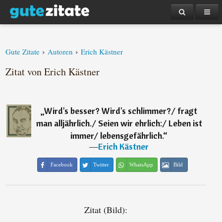
›
›
Gute Zitate
Autoren
Erich Kästner
Zitat von Erich Kästner
„
Wird's besser? Wird's schlimmer?/ fragt
man alljährlich./ Seien wir ehrlich:/ Leben ist
immer/ lebensgefährlich.
“
―
Erich Kästner
Facebook
Twitter
WhatsApp
Bild
Zitat (Bild):