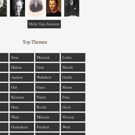
Mehr Top-Autoren
Top-Themen
Sein
Mensch
Liebe
Haben
Gott
Macht
Andere
Wahrheit
Größe
Gut
Ganz
Mann
Können
Natur
Frau
Herz
Recht
Geist
Ware
Müssen
Wissen
Gedanken
Freiheit
Wort