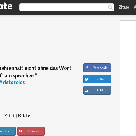
Zitate
A
ehrenhaft nicht ohne das Wort
Facebook
ft aussprechen.
“
Twitter
Aristoteles
Bild
Zitat (Bild):
tumblr
Pinterest