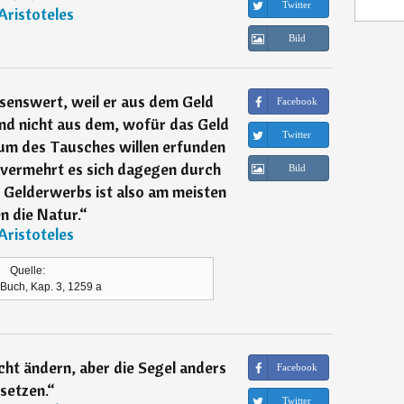
Twitter
Aristoteles
Bild
senswert, weil er aus dem Geld
Facebook
und nicht aus dem, wofür das Geld
Twitter
t um des Tausches willen erfunden
 vermehrt es sich dagegen durch
Bild
s Gelderwerbs ist also am meisten
n die Natur.
“
Aristoteles
Quelle:
. Buch, Kap. 3, 1259 a
ht ändern, aber die Segel anders
Facebook
setzen.
“
Twitter