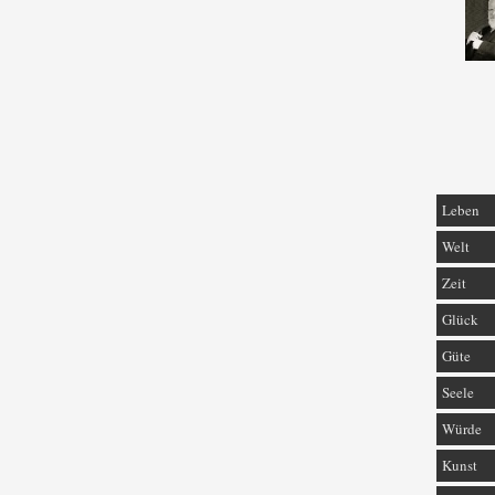
Leben
Welt
Zeit
Glück
Güte
Seele
Würde
Kunst