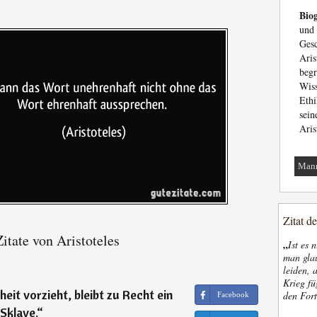
Biog
und
Ges
Aris
begr
Wiss
Ethi
sei
Aris
Man
Zitat d
itate von Aristoteles
„
Ist es 
man glau
leiden, 
Krieg fü
heit vorzieht, bleibt zu Recht ein
den Fort
Facebook
Sklave.
“