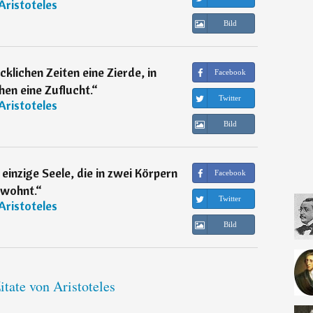
Aristoteles
Bild
ücklichen Zeiten eine Zierde, in
Facebook
hen eine Zuflucht.
“
Twitter
Aristoteles
Bild
einzige Seele, die in zwei Körpern
Facebook
wohnt.
“
Twitter
Aristoteles
Bild
itate von Aristoteles