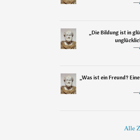
―
„
Die Bildung ist in gl
unglücklic
―
„
Was ist ein Freund? Eine 
―
Alle Z