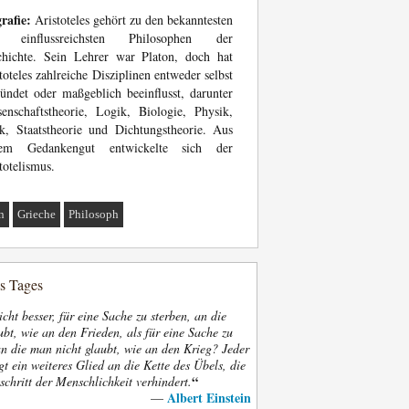
rafie:
Aristoteles gehört zu den bekanntesten
 einflussreichsten Philosophen der
chichte. Sein Lehrer war Platon, doch hat
toteles zahlreiche Disziplinen entweder selbst
ündet oder maßgeblich beeinflusst, darunter
enschaftstheorie, Logik, Biologie, Physik,
k, Staatstheorie und Dichtungstheorie. Aus
nem Gedankengut entwickelte sich der
totelismus.
n
Grieche
Philosoph
es Tages
nicht besser, für eine Sache zu sterben, an die
bt, wie an den Frieden, als für eine Sache zu
an die man nicht glaubt, wie an den Krieg? Jeder
gt ein weiteres Glied an die Kette des Übels, die
“
schritt der Menschlichkeit verhindert.
Albert Einstein
—