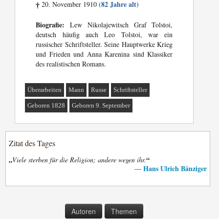
(82 Jahre alt)
20. November 1910
†
Biografie:
Lew Nikolajewitsch Graf Tolstoi,
deutsch häufig auch Leo Tolstoi, war ein
russischer Schriftsteller. Seine Hauptwerke Krieg
und Frieden und Anna Karenina sind Klassiker
des realistischen Romans.
Überarbeiten
Mann
Russe
Schriftsteller
Geboren 1828
Geboren 9. September
Zitat des Tages
„
“
Viele sterben für die Religion; andere wegen ihr.
Hans Ulrich Bänziger
—
Autoren
Themen