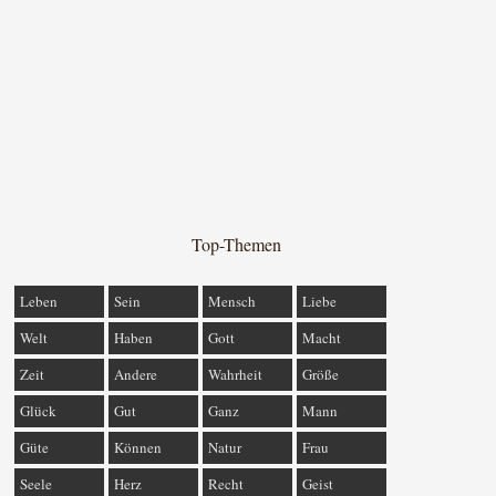
Top-Themen
Leben
Sein
Mensch
Liebe
Welt
Haben
Gott
Macht
Zeit
Andere
Wahrheit
Größe
Glück
Gut
Ganz
Mann
Güte
Können
Natur
Frau
Seele
Herz
Recht
Geist