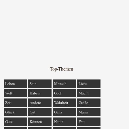
Top-Themen
Leben
Sein
Mensch
Liebe
Welt
Haben
Gott
Macht
Zeit
Andere
Wahrheit
Größe
Glück
Gut
Ganz
Mann
Güte
Können
Natur
Frau