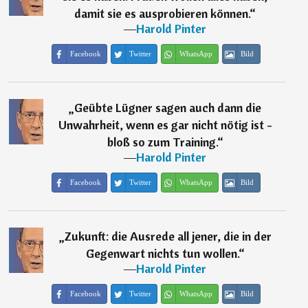
damit sie es ausprobieren können.
“
―
Harold Pinter
Facebook
Twitter
WhatsApp
Bild
„
Geübte Lügner sagen auch dann die
Unwahrheit, wenn es gar nicht nötig ist -
bloß so zum Training.
“
―
Harold Pinter
Facebook
Twitter
WhatsApp
Bild
„
Zukunft: die Ausrede all jener, die in der
Gegenwart nichts tun wollen.
“
―
Harold Pinter
Facebook
Twitter
WhatsApp
Bild