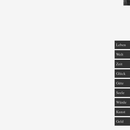
Leben
Welt
Zeit
Glück
Güte
Seele
Würde
Kunst
Geld