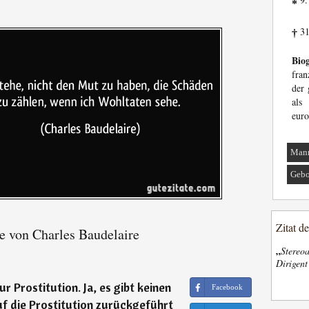
*
31
†
Biog
fran
der 
als
euro
Man
Gebo
Zitat d
e von Charles Baudelaire
„
Stereoa
Dirigen
ur Prostitution. Ja, es gibt keinen
Facebook
uf die Prostitution zurückgeführt