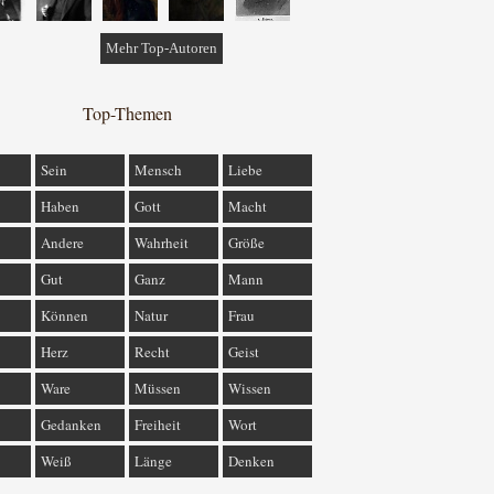
Mehr Top-Autoren
Top-Themen
Sein
Mensch
Liebe
Haben
Gott
Macht
Andere
Wahrheit
Größe
Gut
Ganz
Mann
Können
Natur
Frau
Herz
Recht
Geist
Ware
Müssen
Wissen
Gedanken
Freiheit
Wort
Weiß
Länge
Denken