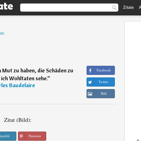
Zitate
A
ire
n Mut zu haben, die Schäden zu
Facebook
 ich Wohltaten sehe.
“
Twitter
les Baudelaire
Bild
Zitat (Bild):
tumblr
Pinterest
9.