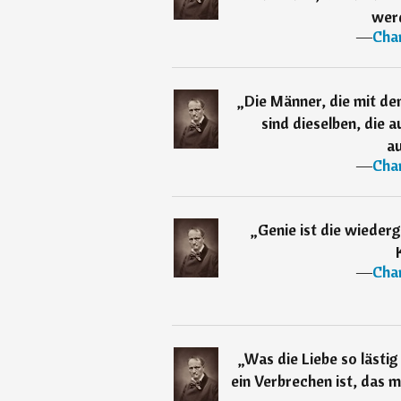
wer
―
Char
„
Die Männer, die mit d
sind dieselben, die 
a
―
Char
„
Genie ist die wiede
―
Char
„
Was die Liebe so lästig
ein Verbrechen ist, das 