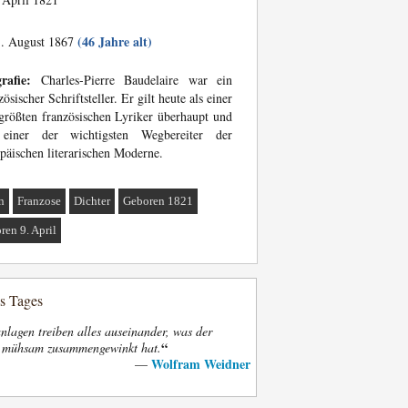
(46 Jahre alt)
. August 1867
rafie:
Charles-Pierre Baudelaire war ein
zösischer Schriftsteller. Er gilt heute als einer
größten französischen Lyriker überhaupt und
 einer der wichtigsten Wegbereiter der
päischen literarischen Moderne.
n
Franzose
Dichter
Geboren 1821
ren 9. April
es Tages
nlagen treiben alles auseinander, was der
“
t mühsam zusammengewinkt hat.
Wolfram Weidner
—