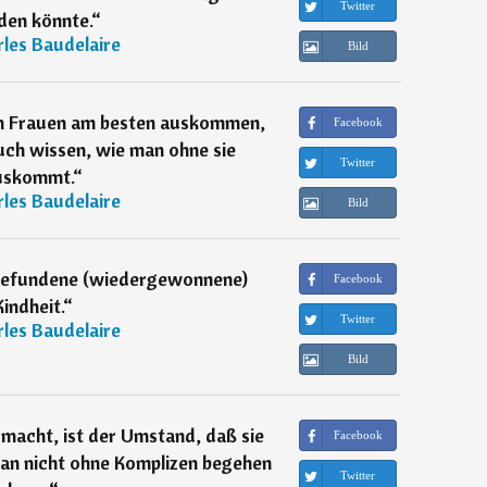
Twitter
den könnte.
“
les Baudelaire
Bild
en Frauen am besten auskommen,
Facebook
auch wissen, wie man ohne sie
Twitter
uskommt.
“
les Baudelaire
Bild
rgefundene (wiedergewonnene)
Facebook
Kindheit.
“
Twitter
les Baudelaire
Bild
 macht, ist der Umstand, daß sie
Facebook
man nicht ohne Komplizen begehen
Twitter