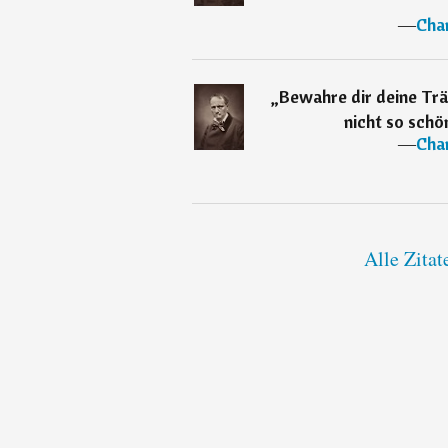
―
Char
„
Bewahre dir deine Tr
nicht so schö
―
Char
Alle Zitat