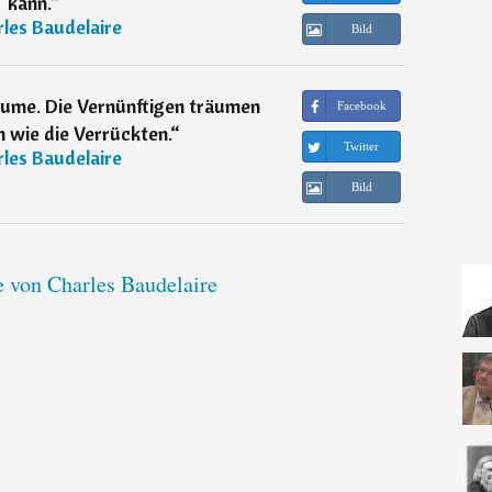
kann.
“
les Baudelaire
Bild
äume. Die Vernünftigen träumen
Facebook
n wie die Verrückten.
“
Twitter
les Baudelaire
Bild
e von Charles Baudelaire