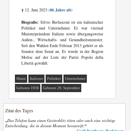
(86 Jahre alt)
12. Juni 2023
†
Biografie:
Silvio Berlusconi ist ein italienischer
Politiker und Unternehmer. Er war viermal
Ministerpräsident Italiens sowie übergangsweise
Außen-, Wirtschafts- und Gesundheitsminister.
Seit den Wahlen Ende Februar 2013 gehört er als
Senator dem Senat an. Er wurde in der Region
Molise auf der Liste der Partei Popolo della
Libertà gewählt.
Mann
Italiener
Politiker
Unternehmer
Geboren 1936
Geboren 29. September
Zitat des Tages
„
Das Telefon kann einen Geistesblitz töten oder auch eine wichtige
“
Entscheidung, die in diesem Moment heranreift.
Cyril Northcote Parkinson
—