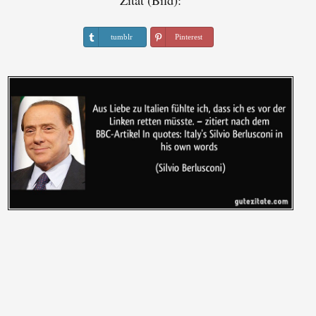
Zitat (Bild):
tumblr
Pinterest