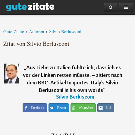
›
›
Gute Zitate
Autoren
Silvio Berlusconi
Zitat von Silvio Berlusconi
„
Aus Liebe zu Italien fühlte ich, dass ich es
vor der Linken retten müsste. – zitiert nach
dem BBC-Artikel In quotes: Italy's Silvio
Berlusconi in his own words
“
―
Silvio Berlusconi
Facebook
Twitter
WhatsApp
Bild