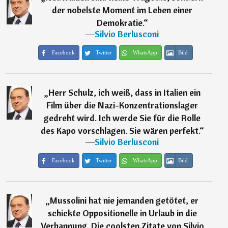
der nobelste Moment im Leben einer
Demokratie.
“
―
Silvio Berlusconi
Facebook
Twitter
WhatsApp
Bild
„
Herr Schulz, ich weiß, dass in Italien ein
Film über die Nazi-Konzentrationslager
gedreht wird. Ich werde Sie für die Rolle
des Kapo vorschlagen. Sie wären perfekt.
“
―
Silvio Berlusconi
Facebook
Twitter
WhatsApp
Bild
„
Mussolini hat nie jemanden getötet, er
schickte Oppositionelle in Urlaub in die
Verbannung. Die coolsten Zitate von Silvio