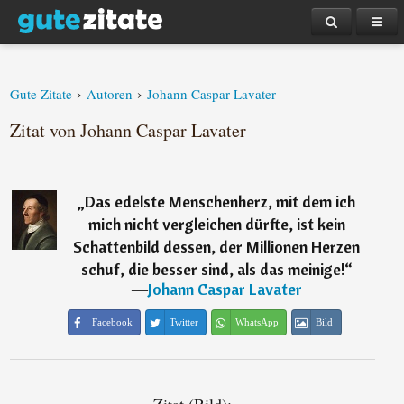
›
›
Gute Zitate
Autoren
Johann Caspar Lavater
Zitat von Johann Caspar Lavater
„
Das edelste Menschenherz, mit dem ich
mich nicht vergleichen dürfte, ist kein
Schattenbild dessen, der Millionen Herzen
schuf, die besser sind, als das meinige!
“
―
Johann Caspar Lavater
Facebook
Twitter
WhatsApp
Bild