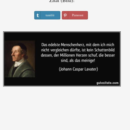
Zitat (Bild):
tumblr
Pinterest