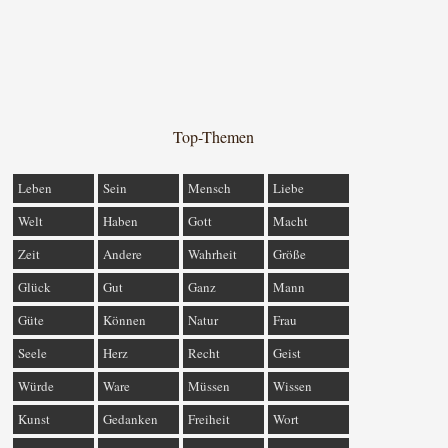
Top-Themen
Leben
Sein
Mensch
Liebe
Welt
Haben
Gott
Macht
Zeit
Andere
Wahrheit
Größe
Glück
Gut
Ganz
Mann
Güte
Können
Natur
Frau
Seele
Herz
Recht
Geist
Würde
Ware
Müssen
Wissen
Kunst
Gedanken
Freiheit
Wort