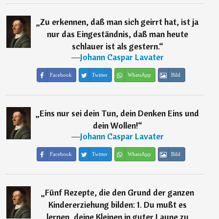
„
Zu erkennen, daß man sich geirrt hat, ist ja
nur das Eingeständnis, daß man heute
schlauer ist als gestern.
“
―
Johann Caspar Lavater
Facebook
Twitter
WhatsApp
Bild
„
Eins nur sei dein Tun, dein Denken Eins und
dein Wollen!
“
―
Johann Caspar Lavater
Facebook
Twitter
WhatsApp
Bild
„
Fünf Rezepte, die den Grund der ganzen
Kindererziehung bilden: 1. Du mußt es
lernen, deine Kleinen in guter Laune zu