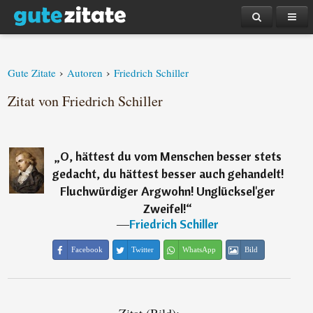
›
›
Gute Zitate
Autoren
Friedrich Schiller
Zitat von Friedrich Schiller
„
O, hättest du vom Menschen besser stets
gedacht, du hättest besser auch gehandelt!
Fluchwürdiger Argwohn! Unglücksel'ger
Zweifel!
“
―
Friedrich Schiller
Facebook
Twitter
WhatsApp
Bild