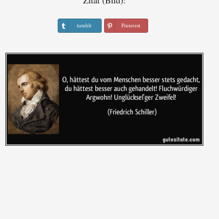
Zitat (Bild):
tumblr
Pinterest