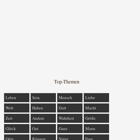
Top-Themen
Leben
Sein
Mensch
Liebe
Welt
Haben
Gott
Macht
Zeit
Andere
Wahrheit
Größe
Glück
Gut
Ganz
Mann
Güte
Können
Natur
Frau