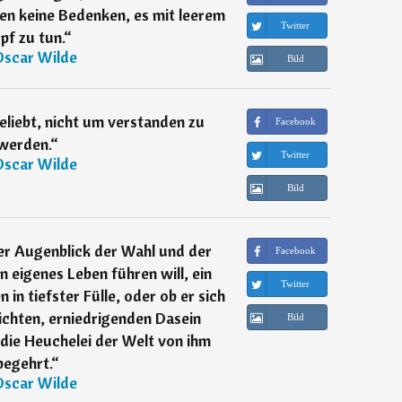
ben keine Bedenken, es mit leerem
Twitter
pf zu tun.
“
Oscar Wilde
Bild
eliebt, nicht um verstanden zu
Facebook
werden.
“
Twitter
Oscar Wilde
Bild
er Augenblick der Wahl und der
Facebook
n eigenes Leben führen will, ein
Twitter
 in tiefster Fülle, oder ob er sich
ichten, erniedrigenden Dasein
Bild
 die Heuchelei der Welt von ihm
begehrt.
“
Oscar Wilde