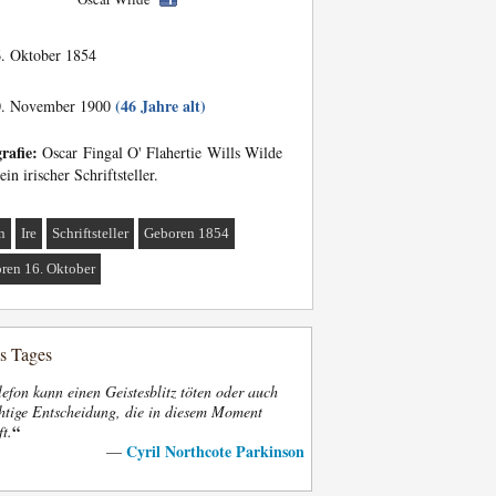
. Oktober 1854
(46 Jahre alt)
. November 1900
rafie:
Oscar Fingal O' Flahertie Wills Wilde
ein irischer Schriftsteller.
n
Ire
Schriftsteller
Geboren 1854
ren 16. Oktober
es Tages
efon kann einen Geistesblitz töten oder auch
htige Entscheidung, die in diesem Moment
“
ft.
Cyril Northcote Parkinson
—