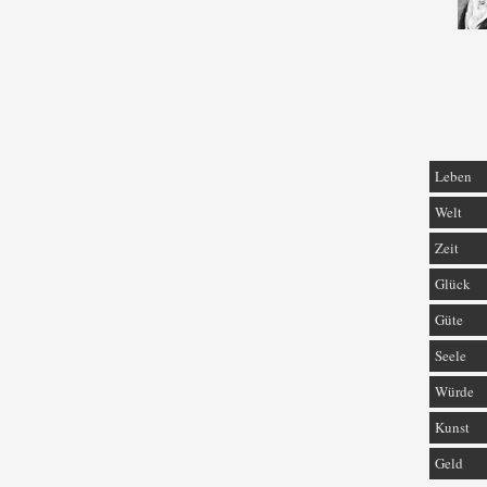
Leben
Welt
Zeit
Glück
Güte
Seele
Würde
Kunst
Geld