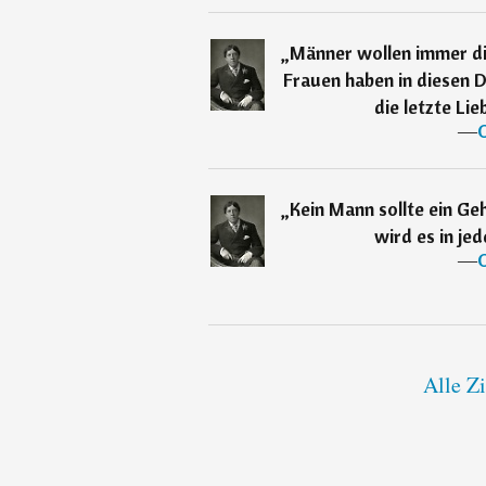
„
Männer wollen immer die
Frauen haben in diesen 
die letzte Lie
―
„
Kein Mann sollte ein Geh
wird es in jed
―
Alle Z