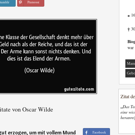
tumblr
Pinterest
16
*
30
†
Biog
war 
Man
Gebo
Zitat d
„
Das Tel
tate von Oscar Wilde
eine wic
heranrei
 gut erzogen, um mit vollem Mund
Facebook