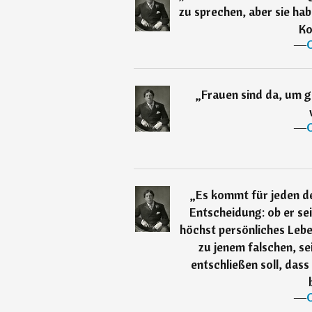
zu sprechen, aber sie ha
Ko
―
„
Frauen sind da, um g
―
„
Es kommt für jeden d
Entscheidung: ob er sei
höchst persönliches Leben
zu jenem falschen, se
entschließen soll, dass
―