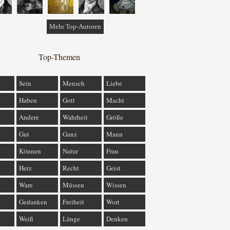
Mehr Top-Autoren
Top-Themen
Sein
Mensch
Liebe
Haben
Gott
Macht
Andere
Wahrheit
Größe
Gut
Ganz
Mann
Können
Natur
Frau
Herz
Recht
Geist
Ware
Müssen
Wissen
Gedanken
Freiheit
Wort
Weiß
Länge
Denken