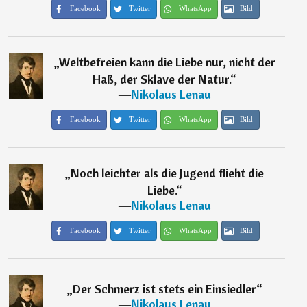
Facebook
Twitter
WhatsApp
Bild
„
Weltbefreien kann die Liebe nur, nicht der
Haß, der Sklave der Natur.
“
―
Nikolaus Lenau
Facebook
Twitter
WhatsApp
Bild
„
Noch leichter als die Jugend flieht die
Liebe.
“
―
Nikolaus Lenau
Facebook
Twitter
WhatsApp
Bild
„
Der Schmerz ist stets ein Einsiedler
“
―
Nikolaus Lenau