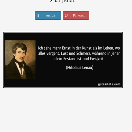
Zitat (Bild):
tumblr
Pinterest