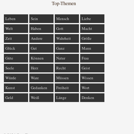
Top-Themen
Leben
Sein
Mensch
Liebe
Welt
Haben
Gott
Macht
Zeit
Andere
Wahrheit
Größe
Glück
Gut
Ganz
Mann
Güte
Können
Natur
Frau
Seele
Herz
Recht
Geist
Würde
Ware
Müssen
Wissen
Kunst
Gedanken
Freiheit
Wort
Geld
Weiß
Länge
Denken