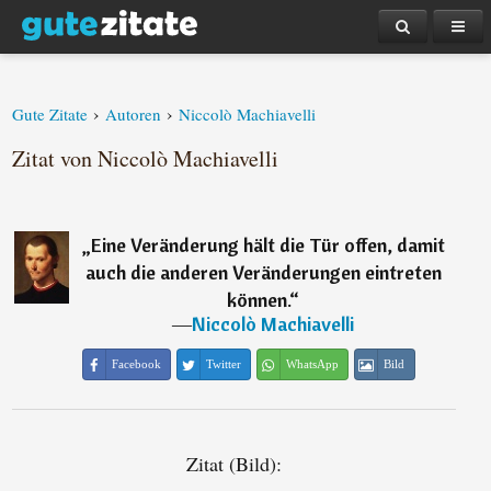
›
›
Gute Zitate
Autoren
Niccolò Machiavelli
Zitat von Niccolò Machiavelli
„
Eine Veränderung hält die Tür offen, damit
auch die anderen Veränderungen eintreten
können.
“
―
Niccolò Machiavelli
Facebook
Twitter
WhatsApp
Bild
Zitat (Bild):