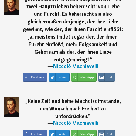
zwei Haupttrieben beherrscht: von Liebe
und Furcht. Es beherrscht sie also
gleichermaßen derjenige, der ihre Liebe
gewinnt, wie der, der ihnen Furcht einflößt;
ja, meistens findet sogar der, der ihnen
Furcht einflößt, mehr Folgsamkeit und
Gehorsam als der, der ihnen Liebe
entgegenbringt.
“
―
Niccolò Machiavelli
Facebook
Twitter
WhatsApp
Bild
„
Keine Zeit und keine Macht ist imstande,
den Wunsch nach Freiheit zu
unterdrücken.
“
―
Niccolò Machiavelli
Facebook
Twitter
WhatsApp
Bild