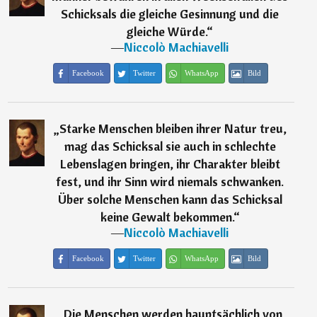
Schicksals die gleiche Gesinnung und die
gleiche Würde.
“
―
Niccolò Machiavelli
Facebook
Twitter
WhatsApp
Bild
„
Starke Menschen bleiben ihrer Natur treu,
mag das Schicksal sie auch in schlechte
Lebenslagen bringen, ihr Charakter bleibt
fest, und ihr Sinn wird niemals schwanken.
Über solche Menschen kann das Schicksal
keine Gewalt bekommen.
“
―
Niccolò Machiavelli
Facebook
Twitter
WhatsApp
Bild
„
Die Menschen werden hauptsächlich von