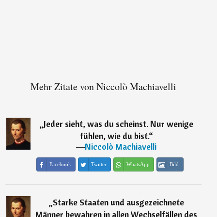
Mehr Zitate von Niccolò Machiavelli
„
Jeder sieht, was du scheinst. Nur wenige
fühlen, wie du bist.
“
―
Niccolò Machiavelli
Facebook
Twitter
WhatsApp
Bild
„
Starke Staaten und ausgezeichnete
Männer bewahren in allen Wechselfällen des