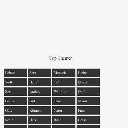
Top-Themen
Leben
Sein
Mensch
Liebe
Welt
Haben
Gott
Macht
Zeit
Andere
Wahrheit
Größe
Glück
Gut
Ganz
Mann
Güte
Können
Natur
Frau
Seele
Herz
Recht
Geist