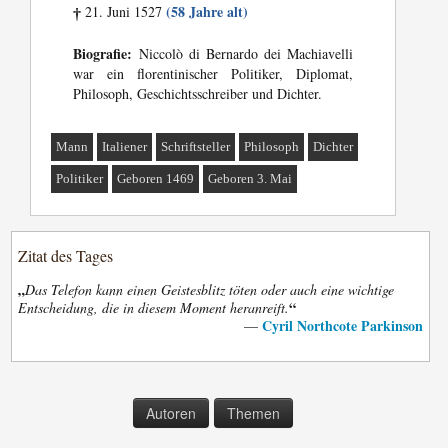
(58 Jahre alt)
21. Juni 1527
†
Biografie:
Niccolò di Bernardo dei Machiavelli
war ein florentinischer Politiker, Diplomat,
Philosoph, Geschichtsschreiber und Dichter.
Mann
Italiener
Schriftsteller
Philosoph
Dichter
Politiker
Geboren 1469
Geboren 3. Mai
Zitat des Tages
„
Das Telefon kann einen Geistesblitz töten oder auch eine wichtige
“
Entscheidung, die in diesem Moment heranreift.
Cyril Northcote Parkinson
—
Autoren
Themen