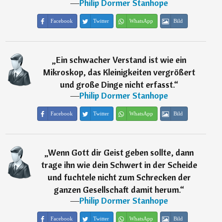
―
Philip Dormer Stanhope
Facebook
Twitter
WhatsApp
Bild
„
Ein schwacher Verstand ist wie ein
Mikroskop, das Kleinigkeiten vergrößert
und große Dinge nicht erfasst.
“
―
Philip Dormer Stanhope
Facebook
Twitter
WhatsApp
Bild
„
Wenn Gott dir Geist geben sollte, dann
trage ihn wie dein Schwert in der Scheide
und fuchtele nicht zum Schrecken der
ganzen Gesellschaft damit herum.
“
―
Philip Dormer Stanhope
Facebook
Twitter
WhatsApp
Bild