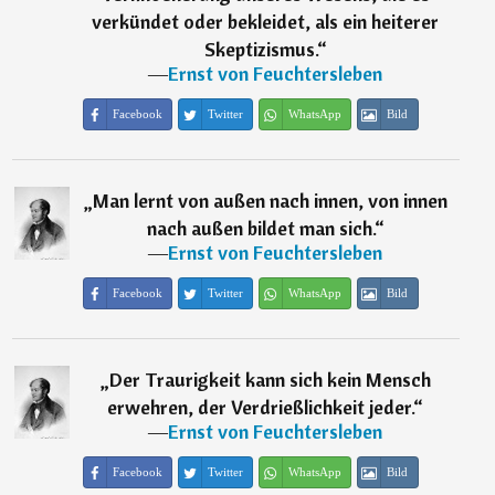
verkündet oder bekleidet, als ein heiterer
Skeptizismus.
“
―
Ernst von Feuchtersleben
Facebook
Twitter
WhatsApp
Bild
„
Man lernt von außen nach innen, von innen
nach außen bildet man sich.
“
―
Ernst von Feuchtersleben
Facebook
Twitter
WhatsApp
Bild
„
Der Traurigkeit kann sich kein Mensch
erwehren, der Verdrießlichkeit jeder.
“
―
Ernst von Feuchtersleben
Facebook
Twitter
WhatsApp
Bild