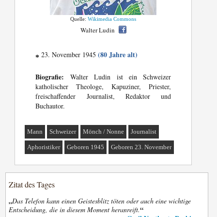
Quelle:
Wikimedia Commons
Walter Ludin
(80 Jahre alt)
23. November 1945
*
Biografie:
Walter Ludin ist ein Schweizer
katholischer Theologe, Kapuziner, Priester,
freischaffender Journalist, Redaktor und
Buchautor.
Mann
Schweizer
Mönch / Nonne
Journalist
Aphoristiker
Geboren 1945
Geboren 23. November
Zitat des Tages
„
Das Telefon kann einen Geistesblitz töten oder auch eine wichtige
“
Entscheidung, die in diesem Moment heranreift.