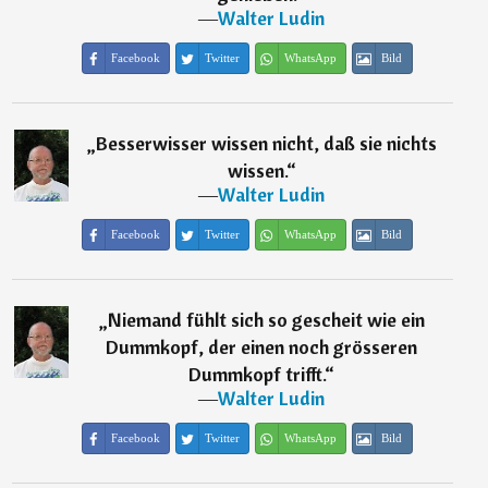
―
Walter Ludin
Facebook
Twitter
WhatsApp
Bild
„
Besserwisser wissen nicht, daß sie nichts
wissen.
“
―
Walter Ludin
Facebook
Twitter
WhatsApp
Bild
„
Niemand fühlt sich so gescheit wie ein
Dummkopf, der einen noch grösseren
Dummkopf trifft.
“
―
Walter Ludin
Facebook
Twitter
WhatsApp
Bild