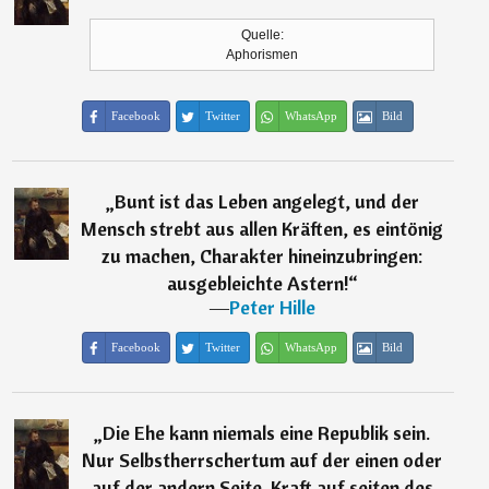
Quelle:
Aphorismen
Facebook
Twitter
WhatsApp
Bild
„
Bunt ist das Leben angelegt, und der
Mensch strebt aus allen Kräften, es eintönig
zu machen, Charakter hineinzubringen:
ausgebleichte Astern!
“
―
Peter Hille
Facebook
Twitter
WhatsApp
Bild
„
Die Ehe kann niemals eine Republik sein.
Nur Selbstherrschertum auf der einen oder
auf der andern Seite. Kraft auf seiten des