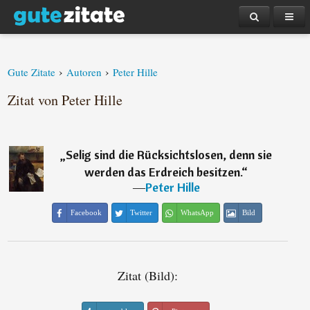
›
›
Gute Zitate
Autoren
Peter Hille
Zitat von Peter Hille
„
Selig sind die Rücksichtslosen, denn sie
werden das Erdreich besitzen.
“
―
Peter Hille
Facebook
Twitter
WhatsApp
Bild
Zitat (Bild):