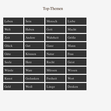
Top-Themen
Leben
Sein
Mensch
Liebe
Welt
Haben
Gott
Macht
Zeit
Andere
Wahrheit
Größe
Glück
Gut
Ganz
Mann
Güte
Können
Natur
Frau
Seele
Herz
Recht
Geist
Würde
Ware
Müssen
Wissen
Kunst
Gedanken
Freiheit
Wort
Geld
Weiß
Länge
Denken