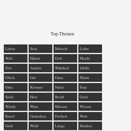
Top-Themen
Leben
Sein
Mensch
Liebe
Welt
Haben
Gott
Macht
Zeit
Andere
Wahrheit
Größe
Glück
Gut
Ganz
Mann
Güte
Können
Natur
Frau
Seele
Herz
Recht
Geist
Würde
Ware
Müssen
Wissen
Kunst
Gedanken
Freiheit
Wort
Geld
Weiß
Länge
Denken