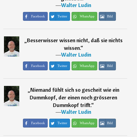
―
Walter Ludin
Facebook
Twitter
WhatsApp
Bild
„
Besserwisser wissen nicht, daß sie nichts
wissen.
“
―
Walter Ludin
Facebook
Twitter
WhatsApp
Bild
„
Niemand fühlt sich so gescheit wie ein
Dummkopf, der einen noch grösseren
Dummkopf trifft.
“
―
Walter Ludin
Facebook
Twitter
WhatsApp
Bild