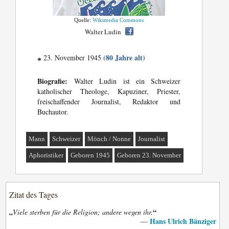
Quelle:
Wikimedia Commons
Walter Ludin
(80 Jahre alt)
23. November 1945
*
Biografie:
Walter Ludin ist ein Schweizer
katholischer Theologe, Kapuziner, Priester,
freischaffender Journalist, Redaktor und
Buchautor.
Mann
Schweizer
Mönch / Nonne
Journalist
Aphoristiker
Geboren 1945
Geboren 23. November
Zitat des Tages
„
“
Viele sterben für die Religion; andere wegen ihr.
Hans Ulrich Bänziger
—