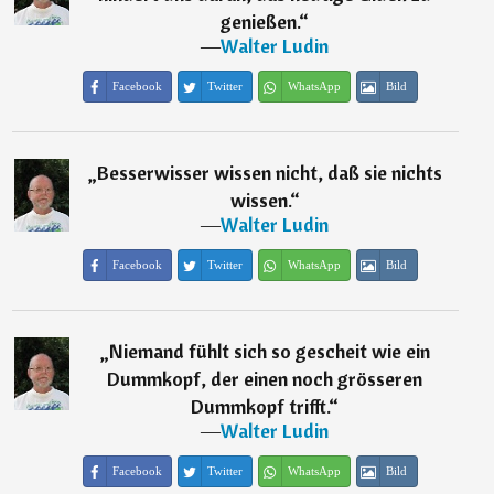
genießen.
“
―
Walter Ludin
Facebook
Twitter
WhatsApp
Bild
„
Besserwisser wissen nicht, daß sie nichts
wissen.
“
―
Walter Ludin
Facebook
Twitter
WhatsApp
Bild
„
Niemand fühlt sich so gescheit wie ein
Dummkopf, der einen noch grösseren
Dummkopf trifft.
“
―
Walter Ludin
Facebook
Twitter
WhatsApp
Bild