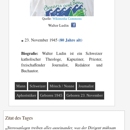
Quelle:
Wikimedia Commons
Walter Ludin
(80 Jahre alt)
23. November 1945
*
Biografie:
Walter Ludin ist ein Schweizer
katholischer Theologe, Kapuziner, Priester,
freischaffender Journalist, Redaktor und
Buchautor.
Mann
Schweizer
Mönch / Nonne
Journalist
Aphoristiker
Geboren 1945
Geboren 23. November
Zitat des Tages
„
Stereoanlagen treiben alles auseinander, was der Dirigent mühsam