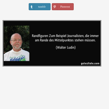
tumblr
Pinterest