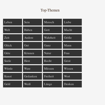
Top-Themen
Leben
Sein
Mensch
Liebe
Welt
Haben
Gott
Macht
Zeit
Andere
Wahrheit
Größe
Glück
Gut
Ganz
Mann
Güte
Können
Natur
Frau
Seele
Herz
Recht
Geist
Würde
Ware
Müssen
Wissen
Kunst
Gedanken
Freiheit
Wort
Geld
Weiß
Länge
Denken