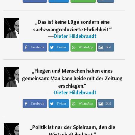
„
Das ist keine Lüge sondern eine
sachzwangreduzierte Ehrlichkeit.
“
―
Dieter Hildebrandt
Facebook
Twitter
WhatsApp
Bild
„
Fliegen und Menschen haben eines
gemeinsam: Man kann beide mit der Zeitung
erschlagen.
“
―
Dieter Hildebrandt
Facebook
Twitter
WhatsApp
Bild
„
Politik ist nur der Spielraum, den die
Wirtschaft ihr lässt.
“