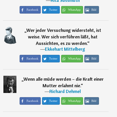
―
Rita Süssmuth
Facebook
Twitter
WhatsApp
Bild
„
Wer jeder Versuchung widersteht, ist
weise. Wer sich verführen läßt, hat
Aussichten, es zu werden.
“
―
Ekkehart Mittelberg
Facebook
Twitter
WhatsApp
Bild
„
Wenn alle müde werden – die Kraft einer
Mutter erlahmt nie.
“
―
Richard Dehmel
Facebook
Twitter
WhatsApp
Bild