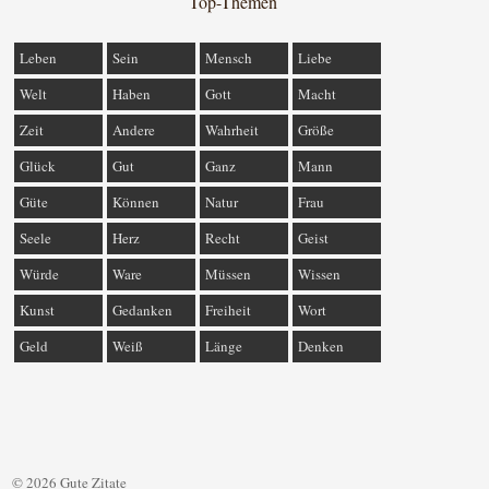
Top-Themen
Leben
Sein
Mensch
Liebe
Welt
Haben
Gott
Macht
Zeit
Andere
Wahrheit
Größe
Glück
Gut
Ganz
Mann
Güte
Können
Natur
Frau
Seele
Herz
Recht
Geist
Würde
Ware
Müssen
Wissen
Kunst
Gedanken
Freiheit
Wort
Geld
Weiß
Länge
Denken
© 2026 Gute Zitate