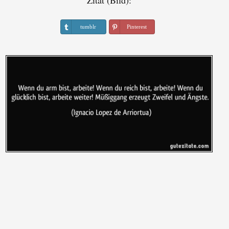
Zitat (Bild):
tumblr
Pinterest