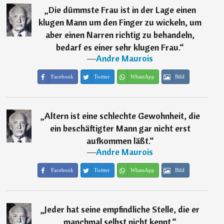
„
Die dümmste Frau ist in der Lage einen
klugen Mann um den Finger zu wickeln, um
aber einen Narren richtig zu behandeln,
bedarf es einer sehr klugen Frau.
“
―
Andre Maurois
Facebook
Twitter
WhatsApp
Bild
„
Altern ist eine schlechte Gewohnheit, die
ein beschäftigter Mann gar nicht erst
aufkommen läßt.
“
―
Andre Maurois
Facebook
Twitter
WhatsApp
Bild
„
Jeder hat seine empfindliche Stelle, die er
manchmal selbst nicht kennt.
“