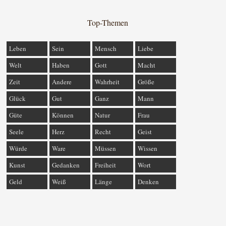
Top-Themen
Leben
Sein
Mensch
Liebe
Welt
Haben
Gott
Macht
Zeit
Andere
Wahrheit
Größe
Glück
Gut
Ganz
Mann
Güte
Können
Natur
Frau
Seele
Herz
Recht
Geist
Würde
Ware
Müssen
Wissen
Kunst
Gedanken
Freiheit
Wort
Geld
Weiß
Länge
Denken