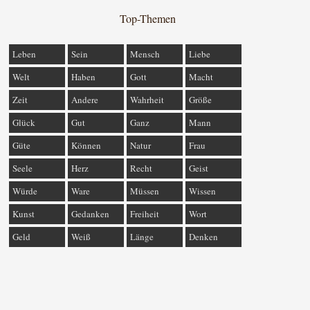
Top-Themen
Leben
Sein
Mensch
Liebe
Welt
Haben
Gott
Macht
Zeit
Andere
Wahrheit
Größe
Glück
Gut
Ganz
Mann
Güte
Können
Natur
Frau
Seele
Herz
Recht
Geist
Würde
Ware
Müssen
Wissen
Kunst
Gedanken
Freiheit
Wort
Geld
Weiß
Länge
Denken