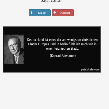
Zitat (Bild):
tumblr
Pinterest