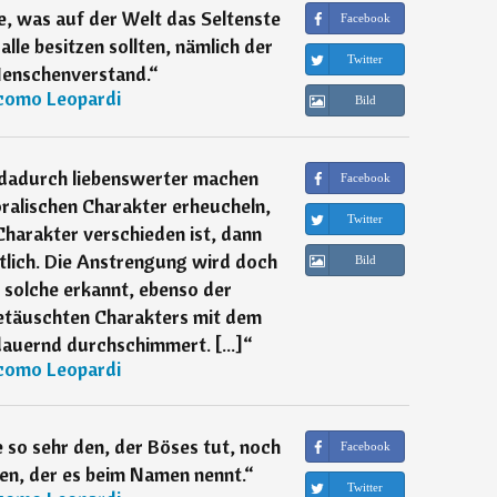
e, was auf der Welt das Seltenste
Facebook
alle besitzen sollten, nämlich der
Twitter
enschenverstand.
“
como Leopardi
Bild
dadurch liebenswerter machen
Facebook
oralischen Charakter erheucheln,
Twitter
harakter verschieden ist, dann
ntlich. Die Anstrengung wird doch
Bild
s solche erkannt, ebenso der
etäuschten Charakters mit dem
dauernd durchschimmert. [...]
“
como Leopardi
 so sehr den, der Böses tut, noch
Facebook
den, der es beim Namen nennt.
“
Twitter