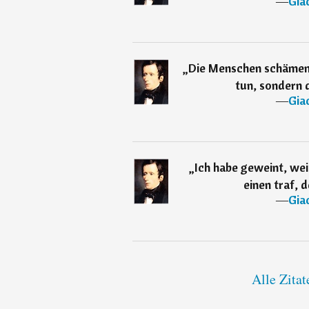
―
Gia
„
Die Menschen schämen s
tun, sondern d
―
Gia
„
Ich habe geweint, weil
einen traf, d
―
Gia
Alle Zita