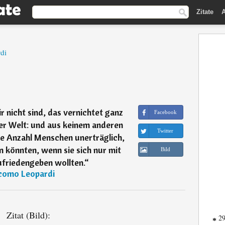
Zitate
A
di
r nicht sind, das vernichtet ganz
Facebook
der Welt: und aus keinem anderen
Twitter
e Anzahl Menschen unerträglich,
n könnten, wenn sie sich nur mit
Bild
friedengeben wollten.
“
como Leopardi
Zitat (Bild):
29
*