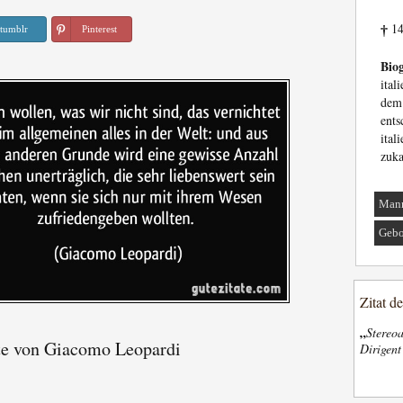
14
†
tumblr
Pinterest
Biog
ital
de
ent
ital
zuk
Man
Gebo
Zitat d
„
Stereoa
te von Giacomo Leopardi
Dirigen