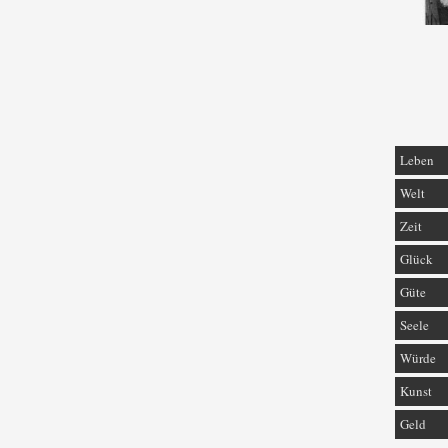
Leben
Welt
Zeit
Glück
Güte
Seele
Würde
Kunst
Geld