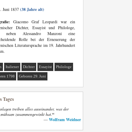
(38 Jahre alt)
. Juni 1837
rafie:
Giacomo Graf Leopardi war ein
ienischer Dichter, Essayist und Philologe,
m neben Alessandro Manzoni eine
scheidende Rolle bei der Erneuerung der
ienischen Literatursprache im 19. Jahrhundert
am.
n
Italiener
Dichter
Essayist
Philologe
ren 1798
Geboren 29. Juni
es Tages
nlagen treiben alles auseinander, was der
“
t mühsam zusammengewinkt hat.
Wolfram Weidner
—