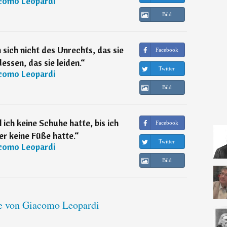
como Leopardi
Bild
ich nicht des Unrechts, das sie
Facebook
essen, das sie leiden.
“
Twitter
como Leopardi
Bild
 ich keine Schuhe hatte, bis ich
Facebook
er keine Füße hatte.
“
Twitter
como Leopardi
Bild
te von Giacomo Leopardi