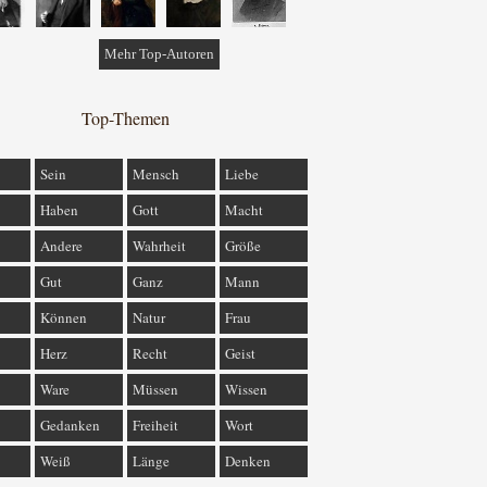
Mehr Top-Autoren
Top-Themen
Sein
Mensch
Liebe
Haben
Gott
Macht
Andere
Wahrheit
Größe
Gut
Ganz
Mann
Können
Natur
Frau
Herz
Recht
Geist
Ware
Müssen
Wissen
Gedanken
Freiheit
Wort
Weiß
Länge
Denken