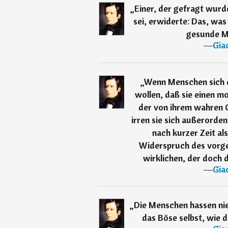
„
Einer, der gefragt wurd
sei, erwiderte: Das, was 
gesunde M
―
Gia
„
Wenn Menschen sich 
wollen, daß sie einen m
der von ihrem wahren C
irren sie sich außerorde
nach kurzer Zeit al
Widerspruch des vorg
wirklichen, der doch 
―
Gia
„
Die Menschen hassen nie
das Böse selbst, wie 