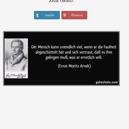
Zitat (Bild):
tumblr
Pinterest