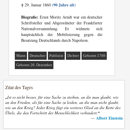
(90 Jahre alt)
29. Januar 1860
†
Biografie:
Ernst Moritz Arndt war ein deutscher
Schriftsteller und Abgeordneter der Frankfurter
Nationalversammlung. Er widmete sich
hauptsächlich der Mobilisierung gegen die
Besatzung Deutschlands durch Napoleon.
Mann
Deutscher
Publizist
Dichter
Geboren 1769
Geboren 26. Dezember
Zitat des Tages
„
Ist es nicht besser, für eine Sache zu sterben, an die man glaubt, wie
an den Frieden, als für eine Sache zu leiden, an die man nicht glaubt,
wie an den Krieg? Jeder Krieg fügt ein weiteres Glied an die Kette des
“
Übels, die den Fortschritt der Menschlichkeit verhindert.
Albert Einstein
—