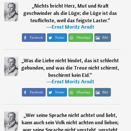
„
Nichts bricht Herz, Mut und Kraft
geschwinder als die Lüge; die Lüge ist das
teuflichste, weil das feigste Laster.
“
―
Ernst Moritz Arndt
Facebook
Twitter
WhatsApp
Bild
„
Was die Liebe nicht bindet, das ist schlecht
gebunden, und was die Treue nicht schirmt,
beschirmt kein Eid.
“
―
Ernst Moritz Arndt
Facebook
Twitter
WhatsApp
Bild
„
Wer seine Sprache nicht achtet und liebt,
kann auch sein Volk nicht achten und lieben;
wer seine Sprache nicht versteht, versteht