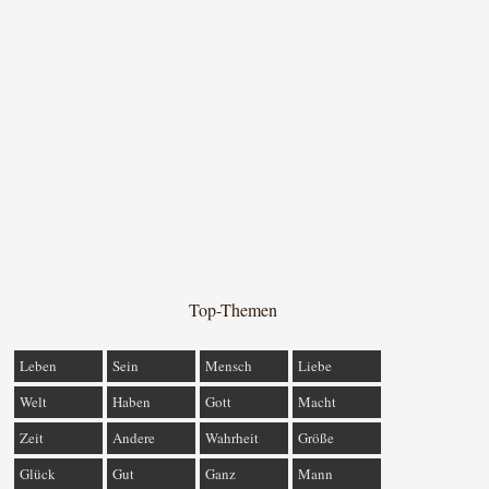
Top-Themen
Leben
Sein
Mensch
Liebe
Welt
Haben
Gott
Macht
Zeit
Andere
Wahrheit
Größe
Glück
Gut
Ganz
Mann